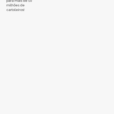
para mais de 10
milhões de
cartoleiros!