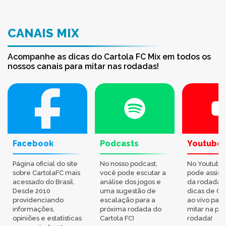
CANAIS MIX
Acompanhe as dicas do Cartola FC Mix em todos os
nossos canais para mitar nas rodadas!
Facebook
Podcasts
Youtube
Página oficial do site
No nosso podcast,
No Youtube
sobre CartolaFC mais
você pode escutar a
pode assisti
acessado do Brasil.
análise dos jogos e
da rodada,
Desde 2010
uma sugestão de
dicas de Ca
providenciando
escalação para a
ao vivo par
informações,
próxima rodada do
mitar na pr
opiniões e estatísticas
Cartola FC!
rodada!