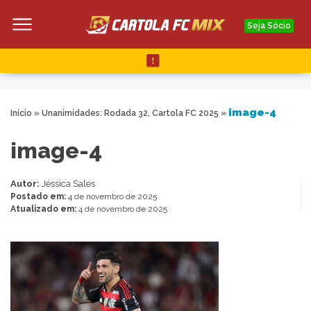
Seja Sócio
image-4
Início
»
Unanimidades: Rodada 32, Cartola FC 2025
»
image-4
Autor:
Jéssica Sales
Postado em:
4 de novembro de 2025
Atualizado em:
4 de novembro de 2025