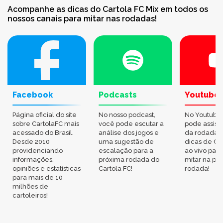
Acompanhe as dicas do Cartola FC Mix em todos os
nossos canais para mitar nas rodadas!
Facebook
Podcasts
Youtube
Página oficial do site
No nosso podcast,
No Youtube
sobre CartolaFC mais
você pode escutar a
pode assisti
acessado do Brasil.
análise dos jogos e
da rodada,
Desde 2010
uma sugestão de
dicas de Ca
providenciando
escalação para a
ao vivo par
informações,
próxima rodada do
mitar na pr
opiniões e estatísticas
Cartola FC!
rodada!
para mais de 10
milhões de
cartoleiros!