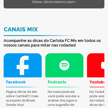
Relaxa, não enviaremos spam.
CANAIS MIX
Acompanhe as dicas do Cartola FC Mix em todos os
nossos canais para mitar nas rodadas!
Facebook
Podcasts
Youtube
Página oficial do site
No nosso podcast,
No Youtube
sobre CartolaFC mais
você pode escutar a
pode assisti
acessado do Brasil.
análise dos jogos e
da rodada,
Desde 2010
uma sugestão de
dicas de Ca