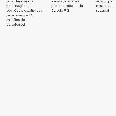
providenciando
escalação para a
ao vivo par
informações,
próxima rodada do
mitar na pr
opiniões e estatísticas
Cartola FC!
rodada!
para mais de 10
milhões de
cartoleiros!