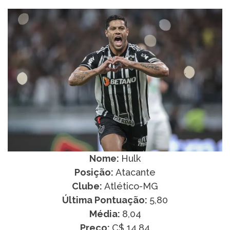
Nome:
Hulk
Posição:
Atacante
Clube:
Atlético-MG
Última Pontuação:
5,80
Média:
8,04
Preço:
C$ 14,84