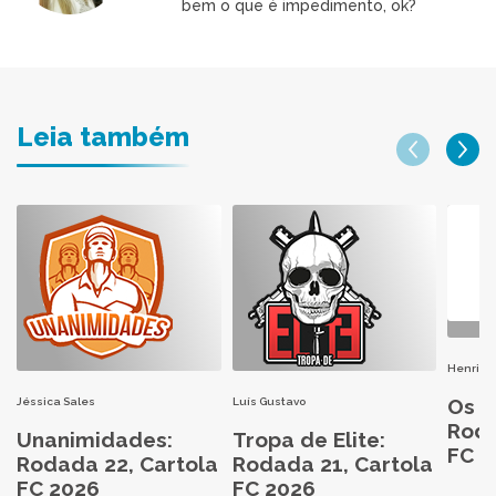
bem o que é impedimento, ok?
Leia também
Henri H
Os M
Jéssica Sales
Luís Gustavo
Roda
Unanimidades:
Tropa de Elite:
FC 2
Rodada 22, Cartola
Rodada 21, Cartola
FC 2026
FC 2026