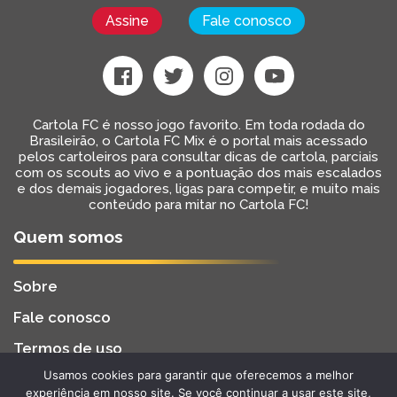
Assine
Fale conosco
Cartola FC é nosso jogo favorito. Em toda rodada do
Brasileirão, o Cartola FC Mix é o portal mais acessado
pelos cartoleiros para consultar dicas de cartola, parciais
com os scouts ao vivo e a pontuação dos mais escalados
e dos demais jogadores, ligas para competir, e muito mais
conteúdo para mitar no Cartola FC!
Quem somos
Sobre
Fale conosco
Termos de uso
Usamos cookies para garantir que oferecemos a melhor
Cartola FC Mix
Desenvolvido por
BW2 Tecnologia
experiência em nosso site. Se você continuar a usar este site,
2022 - Todos os Direitos Reservados