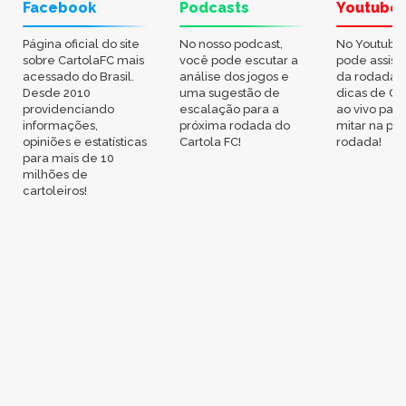
Facebook
Podcasts
Youtube
Página oficial do site
No nosso podcast,
No Youtube
sobre CartolaFC mais
você pode escutar a
pode assisti
acessado do Brasil.
análise dos jogos e
da rodada,
Desde 2010
uma sugestão de
dicas de Ca
providenciando
escalação para a
ao vivo par
informações,
próxima rodada do
mitar na pr
opiniões e estatísticas
Cartola FC!
rodada!
para mais de 10
milhões de
cartoleiros!