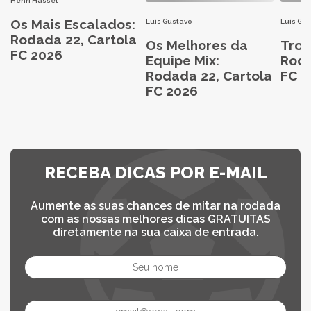
Henri Hassel
Os Mais Escalados:
Luís Gustavo
Luís Gu
Rodada 22, Cartola
Os Melhores da
Trop
FC 2026
Equipe Mix:
Roda
Rodada 22, Cartola
FC 2
FC 2026
RECEBA DICAS POR E-MAIL
Aumente as suas chances de mitar na rodada
com as nossas melhores dicas GRATUITAS
diretamente na sua caixa de entrada.