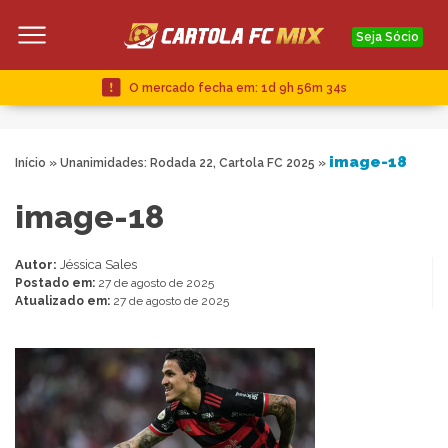
Seja Sócio
O mercado fecha em:
1d 9h 56m 33s
image-18
Início
»
Unanimidades: Rodada 22, Cartola FC 2025
»
image-18
Autor:
Jéssica Sales
Postado em:
27 de agosto de 2025
Atualizado em:
27 de agosto de 2025