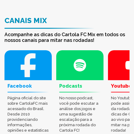
CANAIS MIX
Acompanhe as dicas do Cartola FC Mix em todos os
nossos canais para mitar nas rodadas!
Facebook
Podcasts
Youtube
Página oficial do site
No nosso podcast,
No Youtube
sobre CartolaFC mais
você pode escutar a
pode assisti
acessado do Brasil.
análise dos jogos e
da rodada,
Desde 2010
uma sugestão de
dicas de Ca
providenciando
escalação para a
ao vivo par
informações,
próxima rodada do
mitar na pr
opiniões e estatísticas
Cartola FC!
rodada!