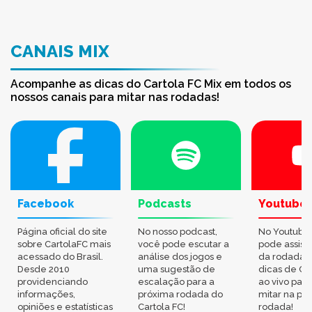
CANAIS MIX
Acompanhe as dicas do Cartola FC Mix em todos os
nossos canais para mitar nas rodadas!
Facebook
Podcasts
Youtube
Página oficial do site
No nosso podcast,
No Youtube
sobre CartolaFC mais
você pode escutar a
pode assisti
acessado do Brasil.
análise dos jogos e
da rodada,
Desde 2010
uma sugestão de
dicas de Ca
providenciando
escalação para a
ao vivo par
informações,
próxima rodada do
mitar na pr
opiniões e estatísticas
Cartola FC!
rodada!