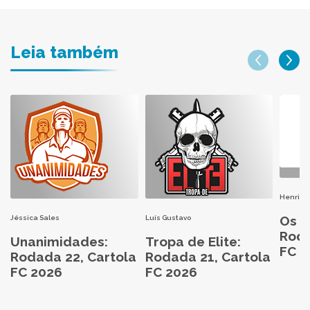
Leia também
Henri H
Os M
Jéssica Sales
Luís Gustavo
Roda
Unanimidades:
Tropa de Elite:
FC 2
Rodada 22, Cartola
Rodada 21, Cartola
FC 2026
FC 2026