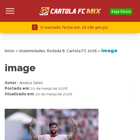
Seja Sócio
O mercado fecha em:
2d 16h 9m 51s
image
Início
»
Unanimidades: Rodada 8, Cartola FC 2026
»
image
Autor:
Jéssica Sales
Postado em:
20 de março de 2026
Atualizado em:
20 de março de 2026