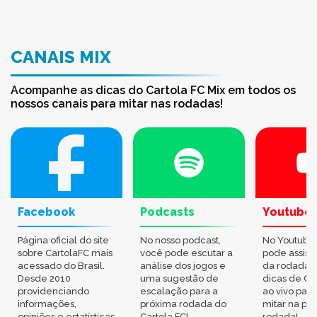
CANAIS MIX
Acompanhe as dicas do Cartola FC Mix em todos os
nossos canais para mitar nas rodadas!
Facebook
Podcasts
Youtube
Página oficial do site
No nosso podcast,
No Youtube
sobre CartolaFC mais
você pode escutar a
pode assisti
acessado do Brasil.
análise dos jogos e
da rodada,
Desde 2010
uma sugestão de
dicas de Ca
providenciando
escalação para a
ao vivo par
informações,
próxima rodada do
mitar na pr
opiniões e estatísticas
Cartola FC!
rodada!