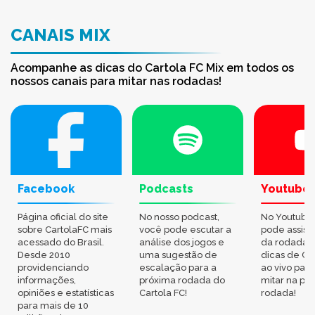
CANAIS MIX
Acompanhe as dicas do Cartola FC Mix em todos os
nossos canais para mitar nas rodadas!
Facebook
Podcasts
Youtube
Página oficial do site
No nosso podcast,
No Youtube
sobre CartolaFC mais
você pode escutar a
pode assisti
acessado do Brasil.
análise dos jogos e
da rodada,
Desde 2010
uma sugestão de
dicas de Ca
providenciando
escalação para a
ao vivo par
informações,
próxima rodada do
mitar na pr
opiniões e estatísticas
Cartola FC!
rodada!
para mais de 10