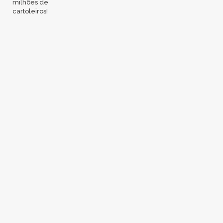
milhões de
cartoleiros!