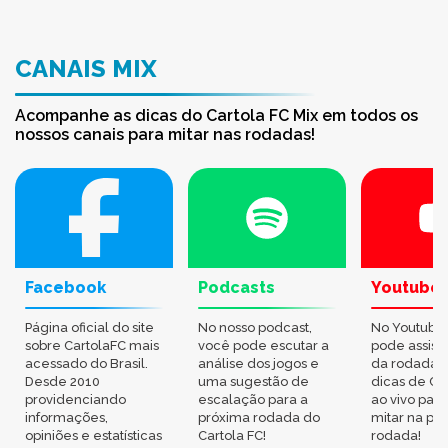
CANAIS MIX
Acompanhe as dicas do Cartola FC Mix em todos os
nossos canais para mitar nas rodadas!
Facebook
Podcasts
Youtube
Página oficial do site
No nosso podcast,
No Youtube
sobre CartolaFC mais
você pode escutar a
pode assisti
acessado do Brasil.
análise dos jogos e
da rodada,
Desde 2010
uma sugestão de
dicas de Ca
providenciando
escalação para a
ao vivo par
informações,
próxima rodada do
mitar na pr
opiniões e estatísticas
Cartola FC!
rodada!