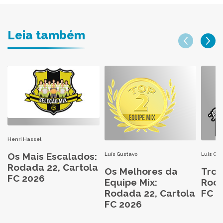
Leia também
Henri Hassel
Os Mais Escalados:
Luís Gustavo
Luís Gu
Rodada 22, Cartola
Os Melhores da
Trop
FC 2026
Equipe Mix:
Roda
Rodada 22, Cartola
FC 2
FC 2026