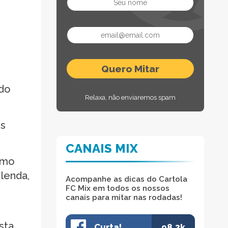
ndo
Relaxa, não enviaremos spam
os
CANAIS MIX
omo
 lenda,
Acompanhe as dicas do Cartola
FC Mix em todos os nossos
canais para mitar nas rodadas!
sta
Curta!
98.3k