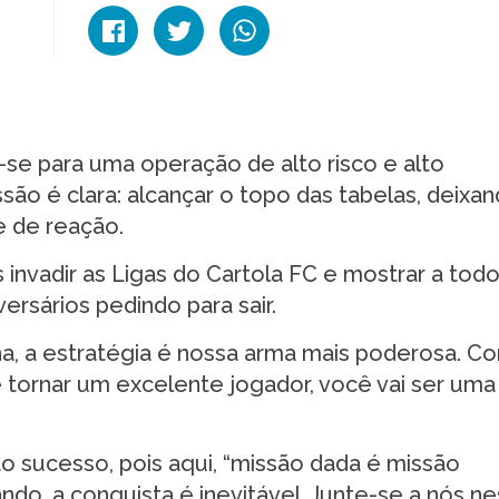
se para uma operação de alto risco e alto
ão é clara: alcançar o topo das tabelas, deixa
e de reação.
invadir as Ligas do Cartola FC e mostrar a tod
rsários pedindo para sair.
a, a estratégia é nossa arma mais poderosa. C
 tornar um excelente jogador, você vai ser uma
 sucesso, pois aqui, “missão dada é missão
do, a conquista é inevitável. Junte-se a nós ne