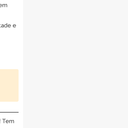
sem
tade e
! Tem