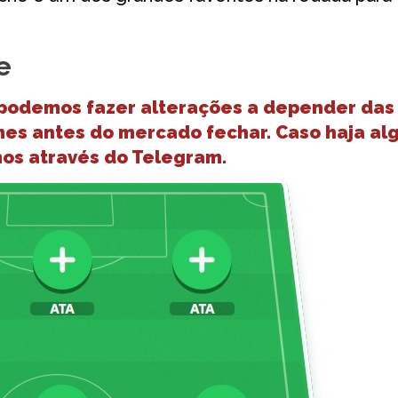
e
 podemos fazer alterações a depender das
mes antes do mercado fechar. Caso haja al
mos através do Telegram.