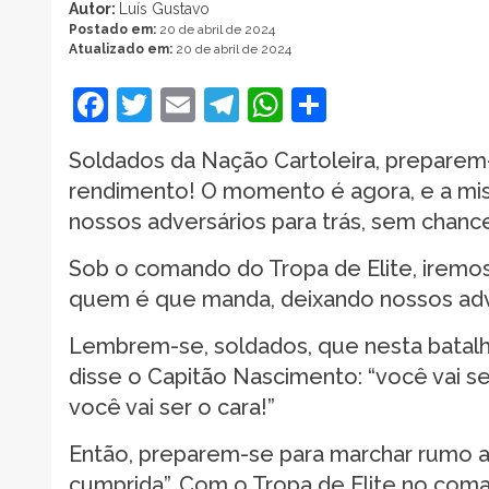
Autor:
Luís Gustavo
Postado em:
20 de abril de 2024
Atualizado em:
20 de abril de 2024
Facebook
Twitter
Email
Telegram
WhatsApp
Share
Soldados da Nação Cartoleira, preparem-
rendimento! O momento é agora, e a miss
nossos adversários para trás, sem chanc
Sob o comando do Tropa de Elite, iremos 
quem é que manda, deixando nossos adve
Lembrem-se, soldados, que nesta batalh
disse o Capitão Nascimento: “você vai se
você vai ser o cara!”
Então, preparem-se para marchar rumo ao
cumprida”. Com o Tropa de Elite no coman