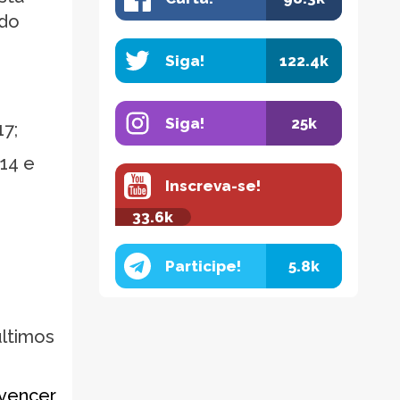
 do
Siga!
122.4k
Siga!
25k
17;
14 e
Inscreva-se!
33.6k
Participe!
5.8k
últimos
 vencer