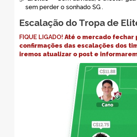
sem perder o sonhado SG
.
Escalação do Tropa de Elit
FIQUE LIGADO!
Até o mercado fechar
confirmações das escalações dos ti
iremos atualizar o post e informare