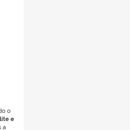
ndo o
lite e
s a