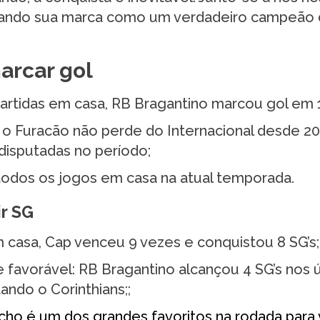
deixando sua marca como um verdadeiro campeão
marcar gol
artidas em casa, RB Bragantino marcou gol em 
 Furacão não perde do Internacional desde 20
 disputadas no período;
odos os jogos em casa na atual temporada.
ir SG
m casa, Cap venceu 9 vezes e conquistou 8 SG’s;
favorável: RB Bragantino alcançou 4 SG’s nos 
ndo o Corinthians;;
úcho é um dos grandes favoritos na rodada para