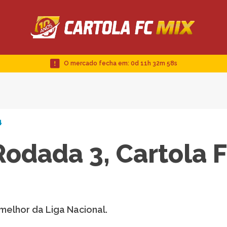
O mercado fecha em:
0d 11h 32m 57s
4
Rodada 3, Cartola 
 melhor da Liga Nacional.