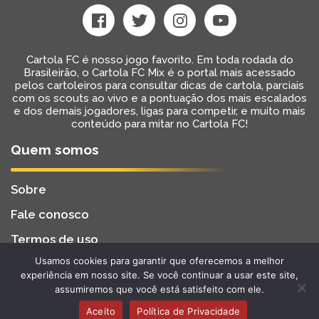
Cartola FC é nosso jogo favorito. Em toda rodada do
Brasileirão, o Cartola FC Mix é o portal mais acessado
pelos cartoleiros para consultar dicas de cartola, parciais
com os scouts ao vivo e a pontuação dos mais escalados
e dos demais jogadores, ligas para competir, e muito mais
conteúdo para mitar no Cartola FC!
Quem somos
Sobre
Fale conosco
Termos de uso
Usamos cookies para garantir que oferecemos a melhor
Cartola FC Mix
Desenvolvido por
BW2 Tecnologia
experiência em nosso site. Se você continuar a usar este site,
2022 - Todos os Direitos Reservados
assumiremos que você está satisfeito com ele.
Aceito
Política de Privacidade