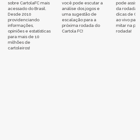
sobre CartolaFC mais
você pode escutar a
pode assisti
acessado do Brasil.
análise dos jogos e
da rodada,
Desde 2010
uma sugestão de
dicas de Ca
providenciando
escalação para a
ao vivo par
informações,
próxima rodada do
mitar na pr
opiniões e estatísticas
Cartola FC!
rodada!
para mais de 10
milhões de
cartoleiros!