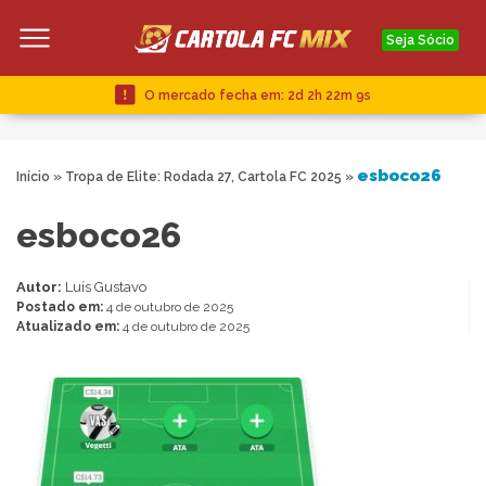
Seja Sócio
O mercado fecha em:
2d 2h 22m 9s
esboco26
Início
»
Tropa de Elite: Rodada 27, Cartola FC 2025
»
esboco26
Autor:
Luís Gustavo
Postado em:
4 de outubro de 2025
Atualizado em:
4 de outubro de 2025