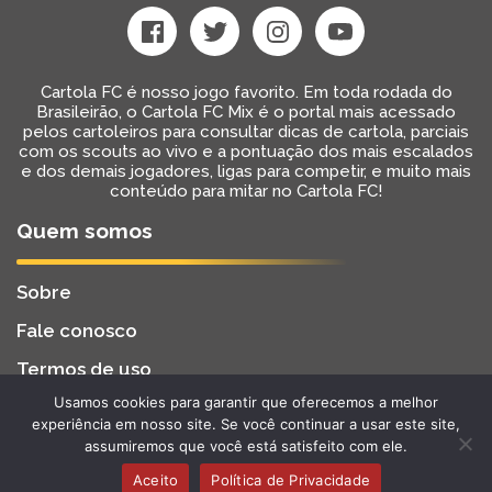
Cartola FC é nosso jogo favorito. Em toda rodada do
Brasileirão, o Cartola FC Mix é o portal mais acessado
pelos cartoleiros para consultar dicas de cartola, parciais
com os scouts ao vivo e a pontuação dos mais escalados
e dos demais jogadores, ligas para competir, e muito mais
conteúdo para mitar no Cartola FC!
Quem somos
Sobre
Fale conosco
Termos de uso
Usamos cookies para garantir que oferecemos a melhor
Cartola FC Mix
Desenvolvido por
BW2 Tecnologia
experiência em nosso site. Se você continuar a usar este site,
2022 - Todos os Direitos Reservados
assumiremos que você está satisfeito com ele.
Aceito
Política de Privacidade