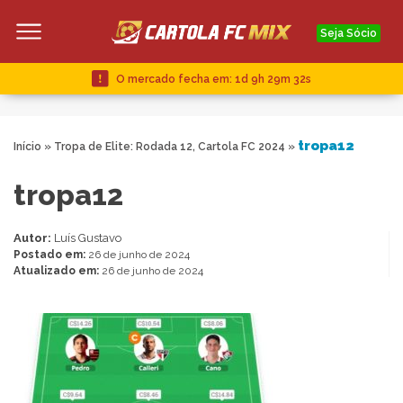
Seja Sócio
O mercado fecha em:
1d 9h 29m 31s
tropa12
Início
»
Tropa de Elite: Rodada 12, Cartola FC 2024
»
tropa12
Autor:
Luís Gustavo
Postado em:
26 de junho de 2024
Atualizado em:
26 de junho de 2024