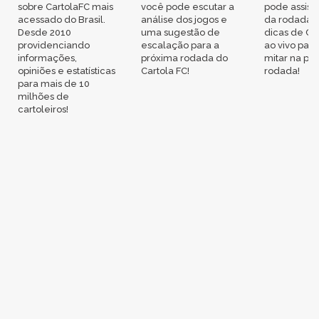
sobre CartolaFC mais
você pode escutar a
pode assisti
acessado do Brasil.
análise dos jogos e
da rodada,
Desde 2010
uma sugestão de
dicas de Ca
providenciando
escalação para a
ao vivo par
informações,
próxima rodada do
mitar na pr
opiniões e estatísticas
Cartola FC!
rodada!
para mais de 10
milhões de
cartoleiros!