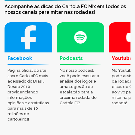
Acompanhe as dicas do Cartola FC Mix em todos os
nossos canais para mitar nas rodadas!
Facebook
Podcasts
Youtube
Página oficial do site
No nosso podcast,
No Youtube
sobre CartolaFC mais
você pode escutar a
pode assisti
acessado do Brasil.
análise dos jogos e
da rodada,
Desde 2010
uma sugestão de
dicas de Ca
providenciando
escalação para a
ao vivo par
informações,
próxima rodada do
mitar na pr
opiniões e estatísticas
Cartola FC!
rodada!
para mais de 10
milhões de
cartoleiros!