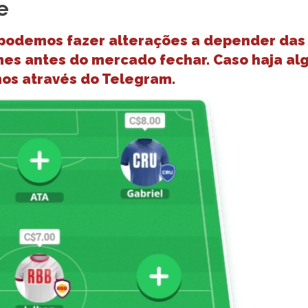
e
 podemos fazer alterações a depender das
mes antes do mercado fechar. Caso haja al
mos através do Telegram.