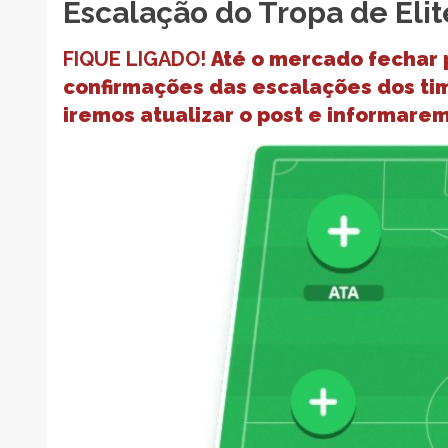
Escalação do Tropa de Elit
FIQUE LIGADO!
Até o mercado fechar
confirmações das escalações dos ti
iremos atualizar o post e informare