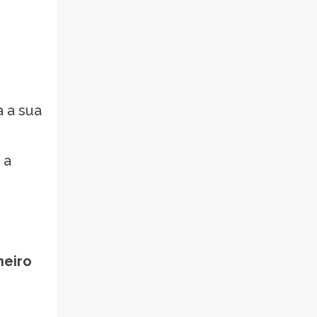
a a sua
 a
heiro