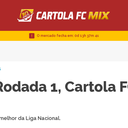
O mercado fecha em:
0d 13h 37m 3s
5
Rodada 1, Cartola 
 melhor da Liga Nacional.