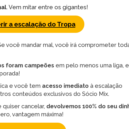
nal
. Vem mitar entre os gigantes!
rir a escalação do Tropa
 Se você mandar mal, você irá comprometer tod
ios foram campeões
em pelo menos uma liga, e
mporada!
tica e você tem
acesso imediato
à escalação
tros conteúdos exclusivos do Sócio Mix.
e quiser cancelar,
devolvemos 100% do seu din
zero, vantagem máxima!