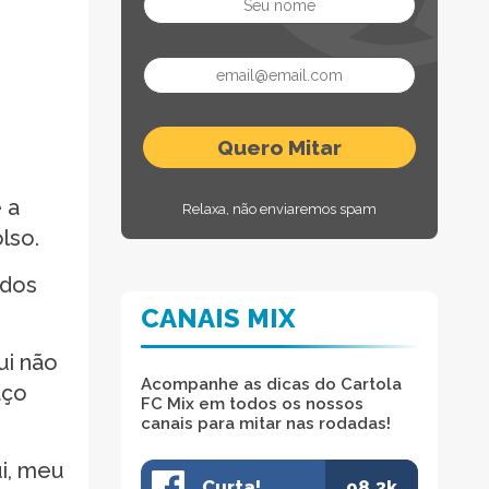
 a
Relaxa, não enviaremos spam
lso.
odos
CANAIS MIX
ui não
Acompanhe as dicas do Cartola
aço
FC Mix em todos os nossos
canais para mitar nas rodadas!
ui, meu
Curta!
98.3k