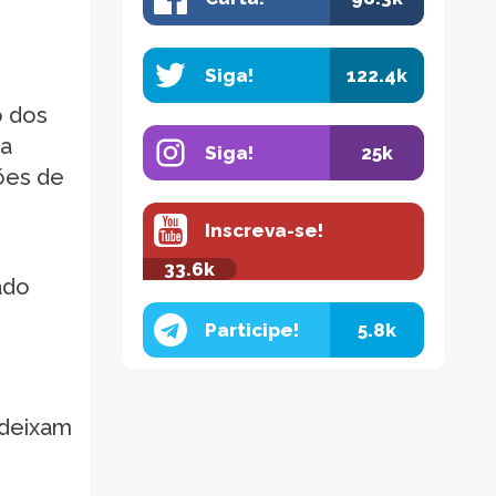
Siga!
122.4k
o dos
da
Siga!
25k
ções de
Inscreva-se!
33.6k
ado
Participe!
5.8k
 deixam