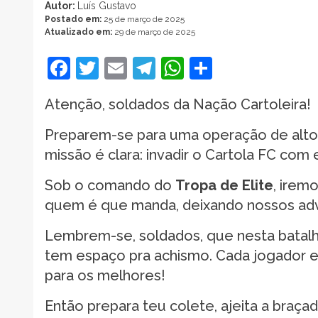
Autor:
Luís Gustavo
Postado em:
25 de março de 2025
Atualizado em:
29 de março de 2025
Facebook
Twitter
Email
Telegram
WhatsApp
Share
Atenção, soldados da Nação Cartoleira!
Preparem-se para uma operação de alto 
missão é clara: invadir o Cartola FC com 
Sob o comando do
Tropa de Elite
, irem
quem é que manda, deixando nossos adve
Lembrem-se, soldados, que nesta batalha
tem espaço pra achismo. Cada jogador e
para os melhores!
Então prepara teu colete, ajeita a braç