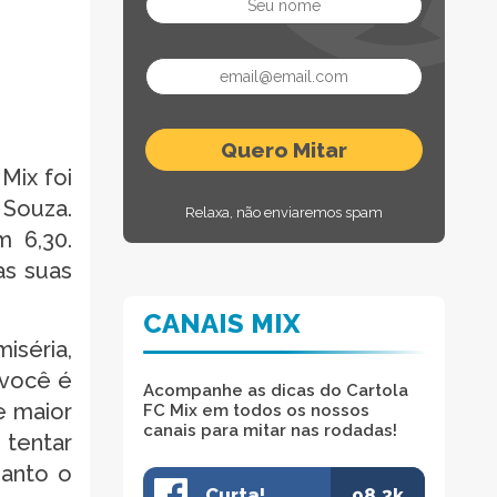
Mix foi
 Souza.
Relaxa, não enviaremos spam
 6,30.
as suas
CANAIS MIX
iséria,
 você é
Acompanhe as dicas do Cartola
e maior
FC Mix em todos os nossos
canais para mitar nas rodadas!
 tentar
uanto o
Curta!
98.3k