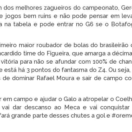
 dos melhores zagueiros do campeonato, Ge
e jogos bem ruins e não pode pensar em leva
ssa na tabela e pode entrar no G6 se o Botaf
meiro maior roubador de bolas do brasileirão
encardido time do Figueira, que amarga a décima
a vitória para não se afundar com 100% de cha
e está há 3 pontos do fantasma do Z4. Ou seja
s de dominar Rafael Moura e sair de campo 
oar em campo e ajudar o Galo a atropelar o Coel
vai dar descanso ao Meca e vai conquistar
s fará grande parte desses chutes a gol e #orem