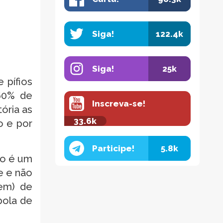
Siga!
122.4k
Siga!
25k
 pífios
,60% de
Inscreva-se!
tória as
33.6k
o e por
Participe!
5.8k
no é um
e e não
em) de
bola de