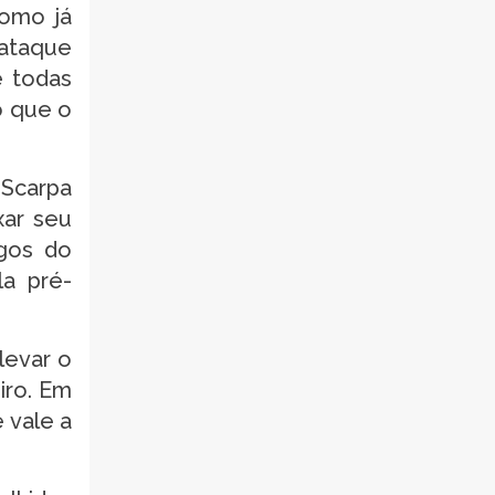
Como já
 ataque
e todas
o que o
 Scarpa
xar seu
ogos do
la pré-
levar o
iro. Em
e vale a