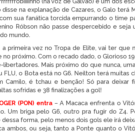
rrrrrrrrobiiiiinho (na voz de Galvão) é um dos es
 disse na explanação de Cazares, o Galo terá
 com sua fanática torcida empurrando o time p
menino Róbson não passe despercebido e seja
 do mundo.
a primeira vez no Tropa de Elite, vai ter que 
e no próximo. Com o recado dado, o Glorioso 1
ré-libertadores. Mais próximo do que nunca, uma 
 FLU, o Bota está no G6. Neilton terá muitas 
 Camilo, é tchau e benção! Só para deixar f
altas sofridas e 38 finalizações a gol!
OGER (PON) entra
– A Macaca enfrenta o Vitó
. Um briga pelo G6, outro pra fugir do Z4. P
ssa forma, pelo menos dois gols ele irá deixa
 ambos, ou seja, tanto a Ponte quanto o Vitór