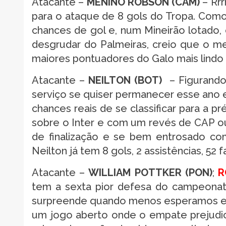
Atacante –
MENINO RÓBSON (CAM)
– Rrr
para o ataque de 8 gols do Tropa. Como
chances de gol e, num Mineirão lotado,
desgrudar do Palmeiras, creio que o 
maiores pontuadores do Galo mais lindo
Atacante –
NEILTON (BOT)
– Figurando 
serviço se quiser permanecer esse ano 
chances reais de se classificar para a p
sobre o Inter e com um revés de CAP ou
de finalização e se bem entrosado com
Neilton já tem 8 gols, 2 assistências, 52 f
Atacante –
WILLIAM POTTKER (PON)
;
R
tem a sexta pior defesa do campeonato
surpreende quando menos esperamos e de
um jogo aberto onde o empate prejudica