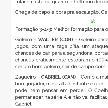
fulano custa ou quanto o beltrano deixou
Chega de papo e bora pra escalação. Os 
Formação 3-4-3: Melhor formação para
Goleiro –
WALTER
(COR)
– Goleiro base
jogos, com uma zaga pífia, um ataque
chances de cair para a segundona, portanto
chances praticamente estouram o 100%.
ser um bom goleiro, sair de campo com n
Zagueiro –
GABRIEL (CAM)
– Como a maio
bom jogador, mas falta bastante experiê
pode nem pensar em perder. O Coelho
permanecer na série A e não vai facilita
Gabriel.