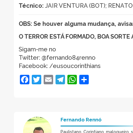
Técnico:
JAIR VENTURA (BOT); RENATO
OBS: Se houver alguma mudança, avis
O TERROR ESTÁ FORMADO, BOA SORTE 
Sigam-me no
Twitter: @fernando84renno
Facebook: /eusoucorinthians
Facebook
Twitter
Email
Telegram
WhatsApp
Share
Fernando Rennó
Paulistano, Corintiano, maloqueiro, 