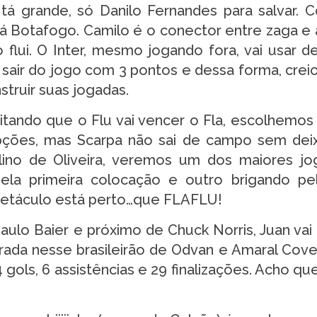
tá grande, só Danilo Fernandes para salvar. 
rá Botafogo. Camilo é o conector entre zaga e
flui. O Inter, mesmo jogando fora, vai usar d
a sair do jogo com 3 pontos e dessa forma, crei
truir suas jogadas.
itando que o Flu vai vencer o Fla, escolhemos
ções, mas Scarpa não sai de campo sem dei
aulino de Oliveira, veremos um dos maiores j
ela primeira colocação e outro brigando pe
spetáculo está perto…que FLAFLU!
ulo Baier e próximo de Chuck Norris, Juan vai 
irada nesse brasileirão de Odvan e Amaral Cove
 gols, 6 assistências e 29 finalizações. Acho qu