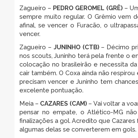
Zagueiro –
PEDRO GEROMEL (GRÊ)
– Um
sempre muito regular. O Grêmio vem d
afinal, se vencer o Furacão, o ultrapa
vencer.
Zagueiro –
JUNINHO (CTB)
– Décimo pri
nos scouts, Juninho terá pela frente o 
colocação no brasileirão e necessita d
cair também. O Coxa ainda não respirou 
precisam vencer e Juninho tem chance
excelente pontuação.
Meia –
CAZARES (CAM)
– Vai voltar a v
pensar no empate, o Atlético-MG não 
finalizações a gol. Acredito que Cazare
algumas delas se converterem em gols.