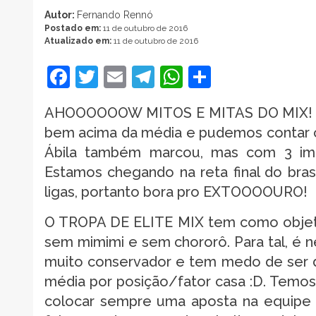
Autor:
Fernando Rennó
Postado em:
11 de outubro de 2016
Atualizado em:
11 de outubro de 2016
Facebook
Twitter
Email
Telegram
WhatsApp
Share
AHOOOOOOW MITOS E MITAS DO MIX! Com 
bem acima da média e pudemos contar 
Ábila também marcou, mas com 3 imp
Estamos chegando na reta final do brasi
ligas, portanto bora pro EXTOOOOURO!
O TROPA DE ELITE MIX tem como objetiv
sem mimimi e sem chororô. Para tal, é
muito conservador e tem medo de ser 
média por posição/fator casa :D. Tem
colocar sempre uma aposta na equipe