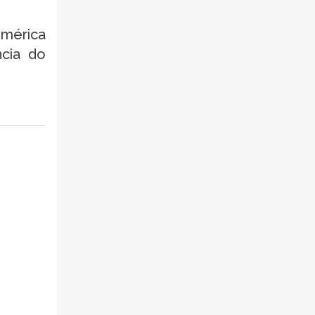
América
ncia do