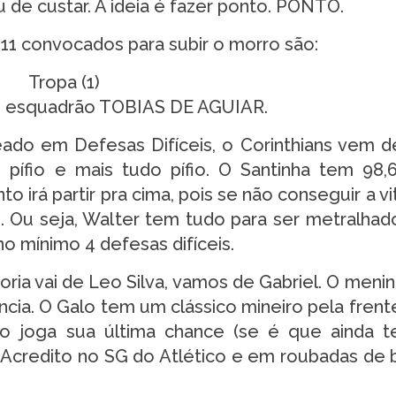
 de custar. A ideia é fazer ponto. PONTO.
11 convocados para subir o morro são:
 o esquadrão TOBIAS DE AGUIAR.
ado em Defesas Difíceis, o Corinthians vem de
 pífio e mais tudo pífio. O Santinha tem 98
 irá partir pra cima, pois se não conseguir a vi
 Ou seja, Walter tem tudo para ser metralhad
o mínimo 4 defesas difíceis.
ria vai de Leo Silva, vamos de Gabriel. O meni
ncia. O Galo tem um clássico mineiro pela frent
 joga sua última chance (se é que ainda t
r. Acredito no SG do Atlético e em roubadas de 