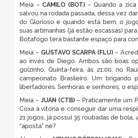
Meia –
CAMILO (BOT)
– Quando a zica 
salvou na rodada passada, dessa vez da
do Glorioso e quando está bem, o jogo 
suas artimanhas (já estão escassas) par
Botafogo terá bastante espaço para cons
Meia –
GUSTAVO SCARPA (FLU)
– Acred
ao invés de Diego. Ambos são boas op
golzinho. Quinta-feira, às 21:00, no R
campeonato Brasileiro. Um brigando p
libertadores. Senhoras e senhores, o e
Meia –
JUAN (CTB)
– Praticamente um Pa
Coxa à vitória e conseguir dar uma resp
21 jogos, já possui 35 roubadas de bola, 4
“aposta” né?