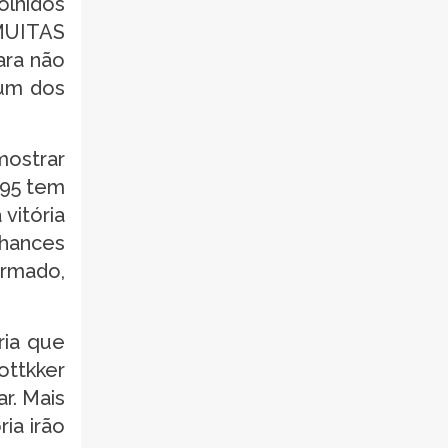
colhidos
 MUITAS
ara não
 um dos
mostrar
995 tem
vitória
chances
irmado,
ria que
ottkker
r. Mais
ia irão