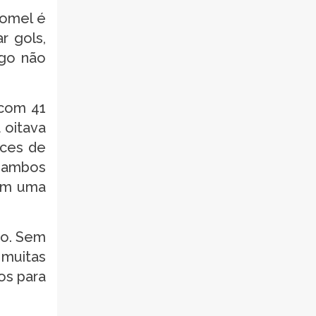
romel é
r gols,
ogo não
 com 41
 oitava
nces de
, ambos
com uma
ho. Sem
 muitas
os para