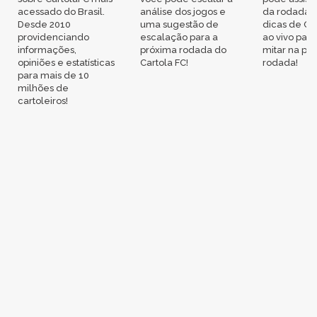
acessado do Brasil.
análise dos jogos e
da rodada,
Desde 2010
uma sugestão de
dicas de Ca
providenciando
escalação para a
ao vivo par
informações,
próxima rodada do
mitar na pr
opiniões e estatísticas
Cartola FC!
rodada!
para mais de 10
milhões de
cartoleiros!