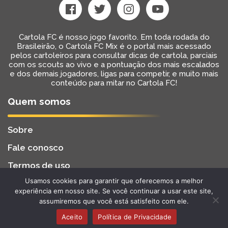
Cartola FC é nosso jogo favorito. Em toda rodada do
Brasileirão, o Cartola FC Mix é o portal mais acessado
pelos cartoleiros para consultar dicas de cartola, parciais
com os scouts ao vivo e a pontuação dos mais escalados
e dos demais jogadores, ligas para competir, e muito mais
conteúdo para mitar no Cartola FC!
Quem somos
Sobre
Fale conosco
Termos de uso
Usamos cookies para garantir que oferecemos a melhor
Cartola FC Mix
Desenvolvido por
BW2 Tecnologia
experiência em nosso site. Se você continuar a usar este site,
2022 - Todos os Direitos Reservados
assumiremos que você está satisfeito com ele.
Aceito
Política de Privacidade