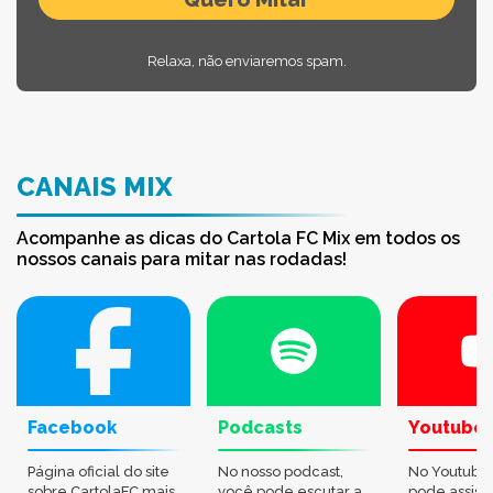
Relaxa, não enviaremos spam.
CANAIS MIX
Acompanhe as dicas do Cartola FC Mix em todos os
nossos canais para mitar nas rodadas!
Facebook
Podcasts
Youtube
Página oficial do site
No nosso podcast,
No Youtube
sobre CartolaFC mais
você pode escutar a
pode assisti