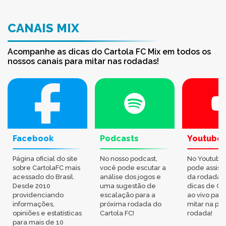
CANAIS MIX
Acompanhe as dicas do Cartola FC Mix em todos os
nossos canais para mitar nas rodadas!
Facebook
Podcasts
Youtube
Página oficial do site
No nosso podcast,
No Youtube
sobre CartolaFC mais
você pode escutar a
pode assisti
acessado do Brasil.
análise dos jogos e
da rodada,
Desde 2010
uma sugestão de
dicas de Ca
providenciando
escalação para a
ao vivo par
informações,
próxima rodada do
mitar na pr
opiniões e estatísticas
Cartola FC!
rodada!
para mais de 10