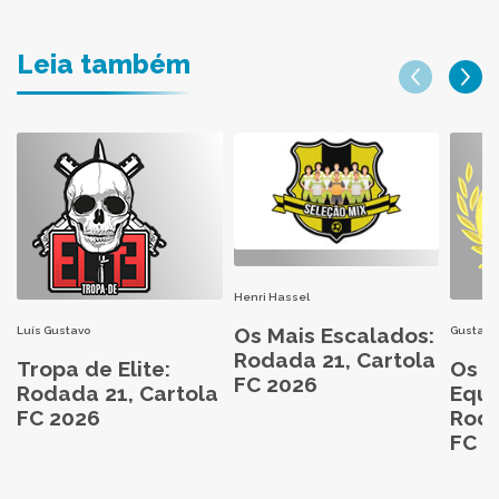
Leia também
Henri Hassel
Os Mais Escalados:
Luís Gustavo
Gustavo
Rodada 21, Cartola
Tropa de Elite:
Os M
FC 2026
Rodada 21, Cartola
Equi
FC 2026
Roda
FC 2