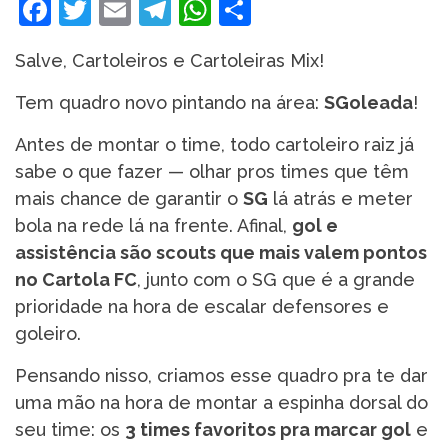
Facebook
Twitter
Email
Telegram
WhatsApp
Share
Salve, Cartoleiros e Cartoleiras Mix!
Tem quadro novo pintando na área:
SGoleada
!
Antes de montar o time, todo cartoleiro raiz já
sabe o que fazer — olhar pros times que têm
mais chance de garantir o
SG
lá atrás e meter
bola na rede lá na frente. Afinal,
gol e
assistência são scouts que mais valem pontos
no Cartola FC
, junto com o SG que é a grande
prioridade na hora de escalar defensores e
goleiro.
Pensando nisso, criamos esse quadro pra te dar
uma mão na hora de montar a espinha dorsal do
seu time: os
3 times favoritos pra marcar gol
e