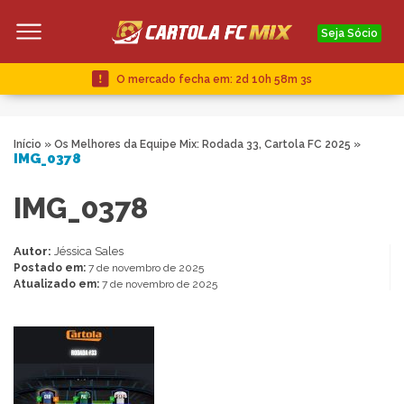
Seja Sócio
O mercado fecha em:
2d 10h 58m 3s
Início
»
Os Melhores da Equipe Mix: Rodada 33, Cartola FC 2025
»
IMG_0378
IMG_0378
Autor:
Jéssica Sales
Postado em:
7 de novembro de 2025
Atualizado em:
7 de novembro de 2025