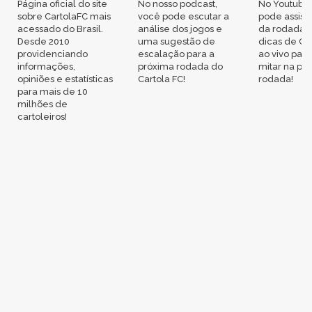
Página oficial do site
No nosso podcast,
No Youtube
sobre CartolaFC mais
você pode escutar a
pode assisti
acessado do Brasil.
análise dos jogos e
da rodada,
Desde 2010
uma sugestão de
dicas de Ca
providenciando
escalação para a
ao vivo par
informações,
próxima rodada do
mitar na pr
opiniões e estatísticas
Cartola FC!
rodada!
para mais de 10
milhões de
cartoleiros!