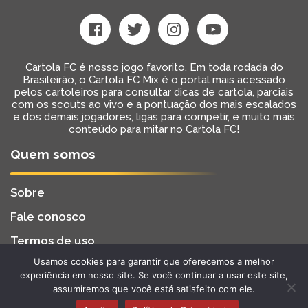
Cartola FC é nosso jogo favorito. Em toda rodada do
Brasileirão, o Cartola FC Mix é o portal mais acessado
pelos cartoleiros para consultar dicas de cartola, parciais
com os scouts ao vivo e a pontuação dos mais escalados
e dos demais jogadores, ligas para competir, e muito mais
conteúdo para mitar no Cartola FC!
Quem somos
Sobre
Fale conosco
Termos de uso
Usamos cookies para garantir que oferecemos a melhor
Cartola FC Mix
Desenvolvido por
BW2 Tecnologia
experiência em nosso site. Se você continuar a usar este site,
2022 - Todos os Direitos Reservados
assumiremos que você está satisfeito com ele.