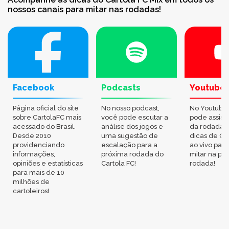
nossos canais para mitar nas rodadas!
Facebook
Podcasts
Youtube
Página oficial do site
No nosso podcast,
No Youtube
sobre CartolaFC mais
você pode escutar a
pode assisti
acessado do Brasil.
análise dos jogos e
da rodada,
Desde 2010
uma sugestão de
dicas de Ca
providenciando
escalação para a
ao vivo par
informações,
próxima rodada do
mitar na pr
opiniões e estatísticas
Cartola FC!
rodada!
para mais de 10
milhões de
cartoleiros!