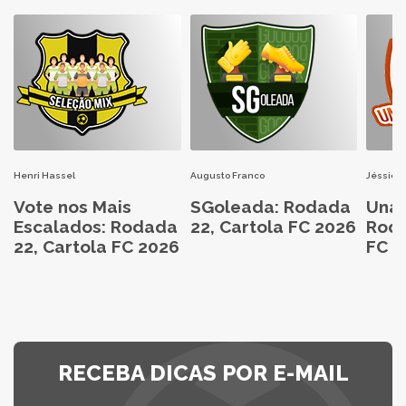
Henri Hassel
Augusto Franco
Jéssica 
Vote nos Mais
SGoleada: Rodada
Unan
Escalados: Rodada
22, Cartola FC 2026
Roda
22, Cartola FC 2026
FC 2
RECEBA DICAS POR E-MAIL