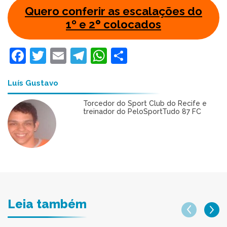
Quero conferir as escalações do
1º e 2
º
colocados
Facebook
Twitter
Email
Telegram
WhatsApp
Share
Luís Gustavo
Torcedor do Sport Club do Recife e
treinador do PeloSportTudo 87 FC
Leia também