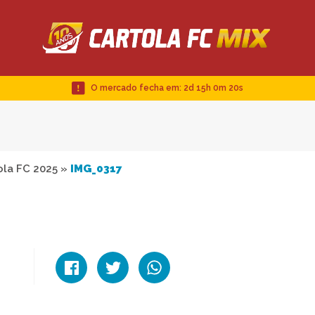
O mercado fecha em:
2d 15h 0m 19s
ola FC 2025
»
IMG_0317