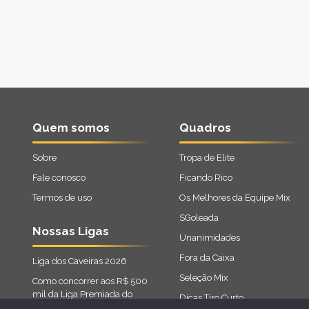
Quem somos
Quadros
Sobre
Tropa de Elite
Fale conosco
Ficando Rico
Termos de uso
Os Melhores da Equipe Mix
SGoleada
Nossas Ligas
Unanimidades
Fora da Caixa
Liga dos Caveiras 2026
Seleção Mix
Como concorrer aos R$ 500
mil da Liga Premiada do
Dicas Tiro Curto
Cartola 2026