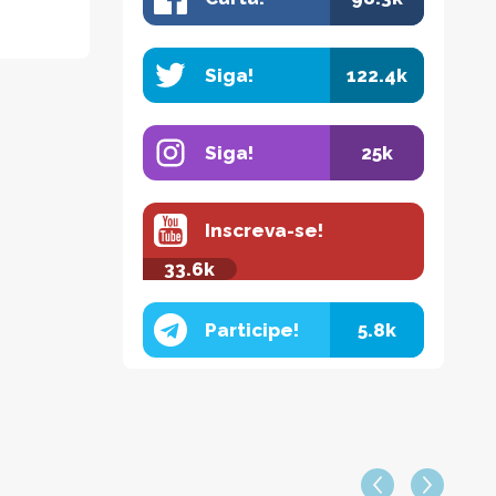
Siga!
122.4k
Siga!
25k
Inscreva-se!
33.6k
Participe!
5.8k