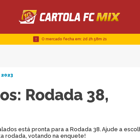
O mercado fecha em:
2d 2h 58m 1s
C 2023
os: Rodada 38,
alados está pronta para a Rodada 38. Ajude a esco
ta rodada, votando na enquete!