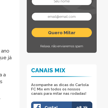
Relaxa, não enviaremos spam
 ano
ue já
CANAIS MIX
a a
os
Acompanhe as dicas do Cartola
FC Mix em todos os nossos
canais para mitar nas rodadas!
e
Curta!
98.3k