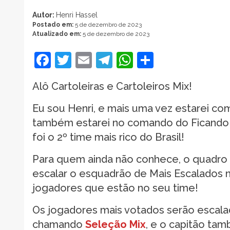
Autor:
Henri Hassel
Postado em:
5 de dezembro de 2023
Atualizado em:
5 de dezembro de 2023
Facebook
Twitter
Email
Telegram
WhatsApp
Share
Alô Cartoleiras e Cartoleiros Mix!
Eu sou Henri, e mais uma vez estarei co
também estarei no comando do Ficando Ri
foi o 2º time mais rico do Brasil!
Para quem ainda não conhece, o quadro f
escalar o esquadrão de Mais Escalados 
jogadores que estão no seu time!
Os jogadores mais votados serão escala
chamando
Seleção Mix
, e o capitão ta