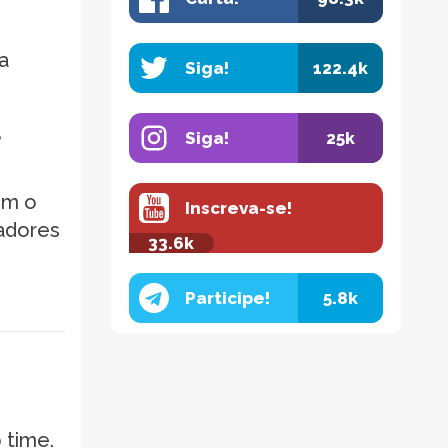
a
Siga!
122.4k
,
Siga!
25k
em o
Inscreva-se!
adores
33.6k
Participe!
5.8k
 time.