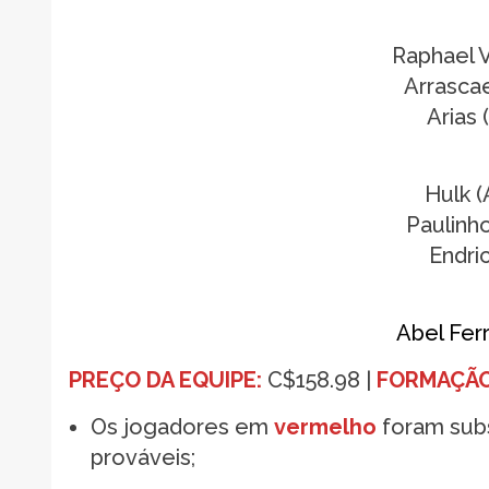
Raphael V
Arrasca
Arias
Hulk 
Paulinh
Endric
Abel Ferr
PREÇO DA EQUIPE:
C$158.98 |
FORMAÇÃO
Os jogadores em
vermelho
foram subs
prováveis;