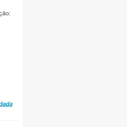
ção;
odada