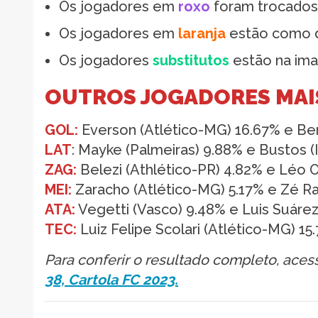
Os jogadores em
roxo
foram trocados d
Os jogadores em
laranja
estão como d
Os jogadores
substitutos
estão na ima
OUTROS JOGADORES MAI
GOL:
Everson (Atlético-MG) 16.67% e Ben
LAT
: Mayke (Palmeiras) 9.88% e Bustos (
ZAG:
Belezi (Athlético-PR) 4.82% e Léo O
MEI:
Zaracho (Atlético-MG) 5.17% e Zé Ra
ATA:
Vegetti (Vasco) 9.48% e Luis Suáre
TEC:
Luiz Felipe Scolari (Atlético-MG) 15
Para conferir o resultado completo, ace
38, Cartola FC 2023.