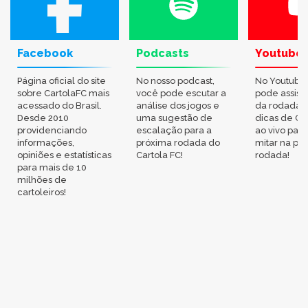
Facebook
Podcasts
Youtube
Página oficial do site
No nosso podcast,
No Youtube
sobre CartolaFC mais
você pode escutar a
pode assisti
acessado do Brasil.
análise dos jogos e
da rodada,
Desde 2010
uma sugestão de
dicas de Ca
providenciando
escalação para a
ao vivo par
informações,
próxima rodada do
mitar na pr
opiniões e estatísticas
Cartola FC!
rodada!
para mais de 10
milhões de
cartoleiros!