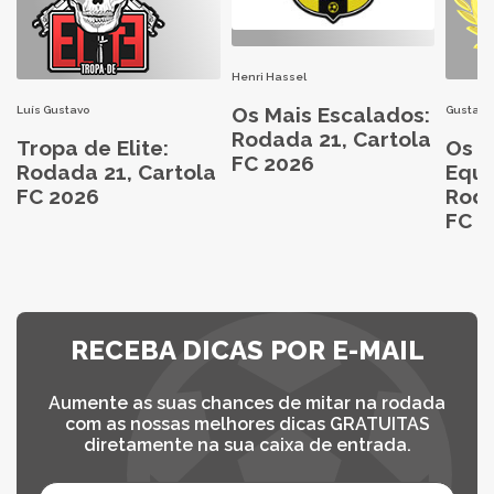
Henri Hassel
Os Mais Escalados:
Luís Gustavo
Gustavo
Rodada 21, Cartola
Tropa de Elite:
Os M
FC 2026
Rodada 21, Cartola
Equi
FC 2026
Roda
FC 2
RECEBA DICAS POR E-MAIL
Aumente as suas chances de mitar na rodada
com as nossas melhores dicas GRATUITAS
diretamente na sua caixa de entrada.