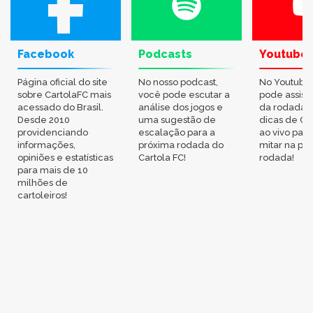
Facebook
Podcasts
Youtube
Página oficial do site
No nosso podcast,
No Youtube
sobre CartolaFC mais
você pode escutar a
pode assisti
acessado do Brasil.
análise dos jogos e
da rodada,
Desde 2010
uma sugestão de
dicas de Ca
providenciando
escalação para a
ao vivo par
informações,
próxima rodada do
mitar na pr
opiniões e estatísticas
Cartola FC!
rodada!
para mais de 10
milhões de
cartoleiros!