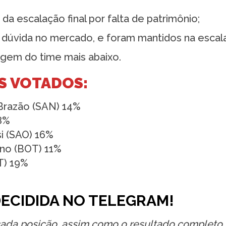
a escalação final por falta de patrimônio;
dúvida no mercado, e foram mantidos na escal
gem do time mais abaixo.
S VOTADOS:
 Brazão (SAN) 14%
28%
i (SAO) 16%
ino (BOT) 11%
T) 19%
DECIDIDA NO TELEGRAM!
cada posição, assim como o resultado completo, 