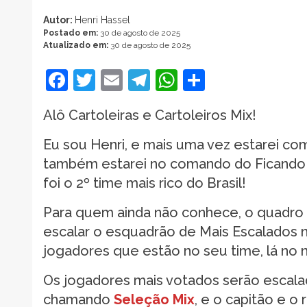
Autor:
Henri Hassel
Postado em:
30 de agosto de 2025
Atualizado em:
30 de agosto de 2025
Facebook
Twitter
Email
Telegram
WhatsApp
Share
Alô Cartoleiras e Cartoleiros Mix!
Eu sou Henri, e mais uma vez estarei co
também estarei no comando do Ficando Ri
foi o 2º time mais rico do Brasil!
Para quem ainda não conhece, o quadro f
escalar o esquadrão de Mais Escalados 
jogadores que estão no seu time, lá no 
Os jogadores mais votados serão escala
chamando
Seleção Mix
, e o capitão e 