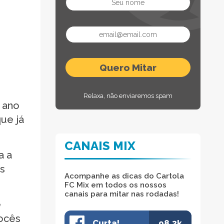
Relaxa, não enviaremos spam
 ano
ue já
CANAIS MIX
a a
os
Acompanhe as dicas do Cartola
FC Mix em todos os nossos
canais para mitar nas rodadas!
e
vocês
Curta!
98.3k