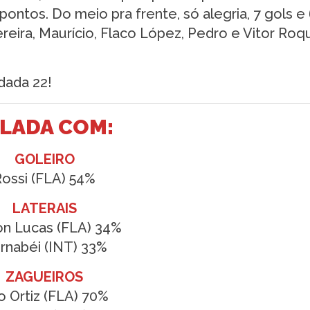
ntos. Do meio pra frente, só alegria, 7 gols e
reira, Maurício, Flaco López, Pedro e Vitor Roq
dada 22!
ALADA COM:
GOLEIRO
ossi (FLA) 54%
LATERAIS
on Lucas (FLA) 34%
rnabéi (INT) 33%
ZAGUEIROS
o Ortiz (FLA) 70%