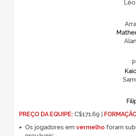
Léo 
Arr
Matheu
Alan
P
Kai
Samu
Fil
PREÇO DA EQUIPE:
C$171.69 |
FORMAÇÃO
Os jogadores em
vermelho
foram subs
prováveis;