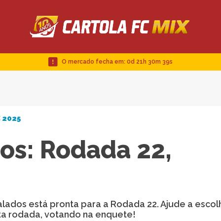
O mercado fecha em:
0d 21h 30m 38s
C 2025
os: Rodada 22,
alados está pronta para a Rodada 22. Ajude a esco
ta rodada, votando na enquete!