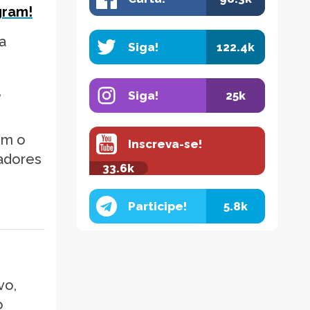
gram!
a
Siga!
122.4k
,
Siga!
25k
em o
Inscreva-se!
adores
33.6k
Participe!
5.8k
vo,
o