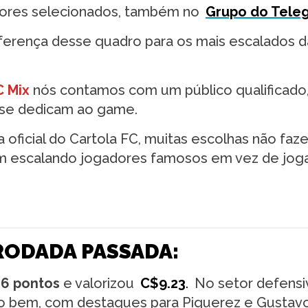
ores selecionados, também no
Grupo do Tele
iferença desse quadro para os mais escalados d
C Mix
nós contamos com um público qualificado
e se dedicam ao game.
 oficial do Cartola FC, muitas escolhas não faz
am escalando jogadores famosos em vez de jog
RODADA PASSADA:
26 pontos
e valorizou
C$9.23
.
No setor defensi
o bem, com destaques para Piquerez e Gustav