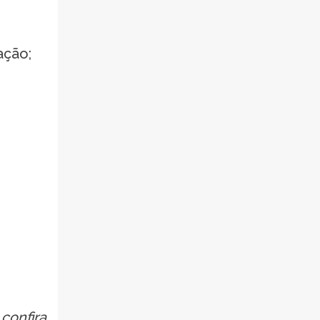
ação;
confira