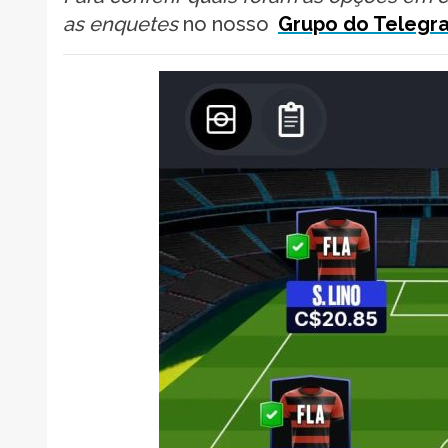
as enquetes
no nosso
Grupo do Telegr