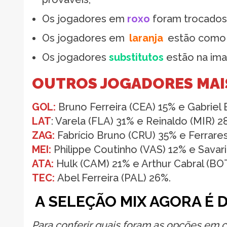
Os jogadores em
roxo
foram trocados d
Os jogadores em
laranja
estão como 
Os jogadores
substitutos
estão na ima
OUTROS JOGADORES MAI
GOL:
Bruno Ferreira (CEA) 15% e Gabriel
LAT
: Varela (FLA) 31% e Reinaldo (MIR) 
ZAG:
Fabrício Bruno (CRU) 35% e Ferrares
MEI:
Philippe Coutinho (VAS) 12% e Savar
ATA:
Hulk (CAM) 21% e Arthur Cabral (BO
TEC:
Abel Ferreira (PAL) 26%.
A SELEÇÃO MIX AGORA É 
Para conferir quais foram as opções em 