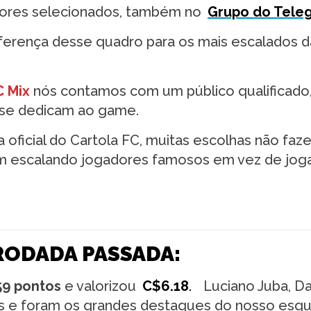
ores selecionados, também no
Grupo do Tele
iferença desse quadro para os mais escalados d
C Mix
nós contamos com um público qualificado
e se dedicam ao game.
 oficial do Cartola FC, muitas escolhas não faz
am escalando jogadores famosos em vez de jog
RODADA PASSADA:
59 pontos
e valorizou
C$6.18
.
Luciano Juba, Da
ls e foram os grandes destaques do nosso esq