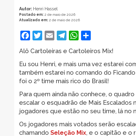
Autor:
Henri Hassel
Postado em:
2 de maio de 2026
Atualizado em:
2 de maio de 2026
Facebook
Twitter
Email
Telegram
WhatsApp
Share
Alô Cartoleiras e Cartoleiros Mix!
Eu sou Henri, e mais uma vez estarei co
também estarei no comando do Ficando Ri
foi o 2º time mais rico do Brasil!
Para quem ainda não conhece, o quadro f
escalar o esquadrão de Mais Escalados 
jogadores que estão no seu time, lá no 
Os jogadores mais votados serão escala
chamando
Seleção Mix
, e o capitão e 