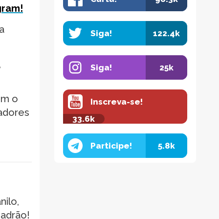
gram!
a
Siga!
122.4k
,
Siga!
25k
em o
Inscreva-se!
adores
33.6k
Participe!
5.8k
nilo,
uadrão!