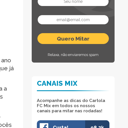
Relaxa, não enviaremos spam
 ano
ue já
CANAIS MIX
a a
os
Acompanhe as dicas do Cartola
FC Mix em todos os nossos
canais para mitar nas rodadas!
e
vocês
Curta!
98.3k