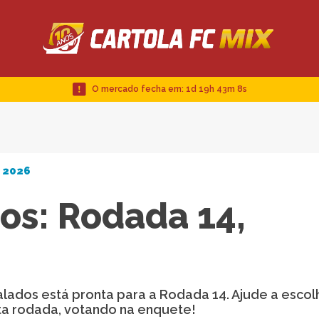
O mercado fecha em:
1d 19h 43m 7s
C 2026
os: Rodada 14,
alados está pronta para a Rodada 14. Ajude a esco
ta rodada, votando na enquete!