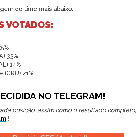
gem do time mais abaixo.
S VOTADOS:
 25%
LA) 33%
PAL) 14%
ge (CRU) 21%
DECIDIDA NO TELEGRAM!
cada posição, assim como o resultado completo, 
am
!