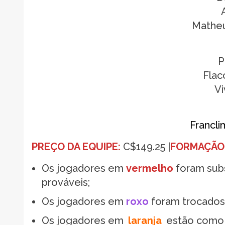
Matheu
P
Flac
Vi
Francli
PREÇO DA EQUIPE:
C$149.25 |
FORMAÇÃO 
Os jogadores em
vermelho
foram subs
prováveis;
Os jogadores em
roxo
foram trocados d
Os jogadores em
laranja
estão como 