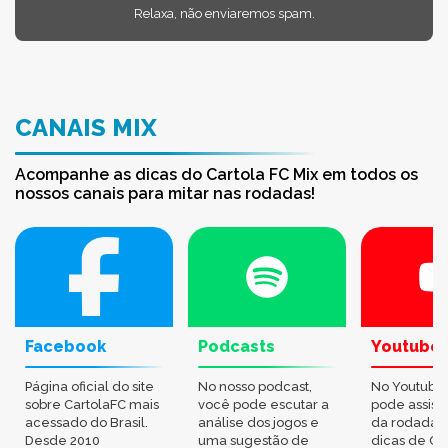
Relaxa, não enviaremos spam.
CANAIS MIX
Acompanhe as dicas do Cartola FC Mix em todos os
nossos canais para mitar nas rodadas!
Facebook
Podcasts
Youtube
Página oficial do site
No nosso podcast,
No Youtube
sobre CartolaFC mais
você pode escutar a
pode assisti
acessado do Brasil.
análise dos jogos e
da rodada,
Desde 2010
uma sugestão de
dicas de Ca