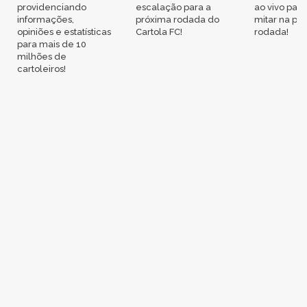
providenciando
escalação para a
ao vivo par
informações,
próxima rodada do
mitar na pr
opiniões e estatísticas
Cartola FC!
rodada!
para mais de 10
milhões de
cartoleiros!