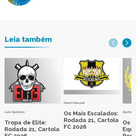
Leia também
Henri Hassel
Os Mais Escalados:
Luís Gustavo
Gustavo
Rodada 21, Cartola
Tropa de Elite:
Os M
FC 2026
Rodada 21, Cartola
Equi
FC 2026
Roda