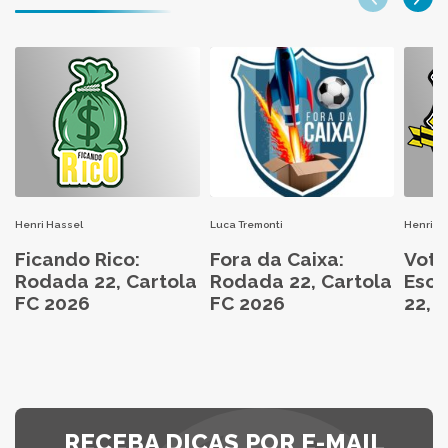
Luca Tremonti
Henri Hassel
Henri H
Fora da Caixa:
Ficando Rico:
Vote
Rodada 22, Cartola
Rodada 22, Cartola
Esca
FC 2026
FC 2026
22, 
RECEBA DICAS POR E-MAIL