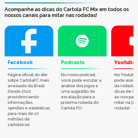
Acompanhe as dicas do Cartola FC Mix em todos os
nossos canais para mitar nas rodadas!
Facebook
Podcasts
Youtube
Página oficial do site
No nosso podcast,
No Youtube
sobre CartolaFC mais
você pode escutar a
pode assisti
acessado do Brasil.
análise dos jogos e
da rodada,
Desde 2010
uma sugestão de
dicas de Ca
providenciando
escalação para a
ao vivo par
informações,
próxima rodada do
mitar na pr
opiniões e estatísticas
Cartola FC!
rodada!
para mais de 10
milhões de
cartoleiros!