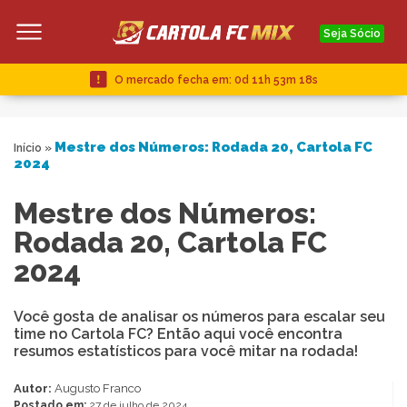
Seja Sócio
O mercado fecha em:
0d 11h 53m 17s
Mestre dos Números: Rodada 20, Cartola FC
Início
»
2024
Mestre dos Números:
Rodada 20, Cartola FC
2024
Você gosta de analisar os números para escalar seu
time no Cartola FC? Então aqui você encontra
resumos estatísticos para você mitar na rodada!
Autor:
Augusto Franco
Postado em:
27 de julho de 2024