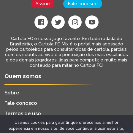
Assine
Fale conosco
Cartola FC é nosso jogo favorito. Em toda rodada do
Brasileirão, o Cartola FC Mix é o portal mais acessado
pelos cartoleiros para consultar dicas de cartola, parciais
com os scouts ao vivo e a pontuação dos mais escalados
e dos demais jogadores, ligas para competir, e muito mais
conteúdo para mitar no Cartola FC!
Quem somos
Sobre
Fale conosco
Termos de uso
Usamos cookies para garantir que oferecemos a melhor
Cartola FC Mix
Desenvolvido por
BW2 Tecnologia
experiência em nosso site. Se você continuar a usar este site,
2022 - Todos os Direitos Reservados