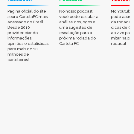
Página oficial do site
No nosso podcast,
No Youtube
sobre CartolaFC mais
você pode escutar a
pode assisti
acessado do Brasil.
análise dos jogos e
da rodada,
Desde 2010
uma sugestão de
dicas de Ca
providenciando
escalação para a
ao vivo par
informações,
próxima rodada do
mitar na pr
opiniões e estatísticas
Cartola FC!
rodada!
para mais de 10
milhões de
cartoleiros!