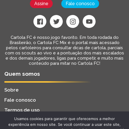
Assine
Fale conosco
Cartola FC é nosso jogo favorito. Em toda rodada do
Brasileirão, o Cartola FC Mix é o portal mais acessado
pelos cartoleiros para consultar dicas de cartola, parciais
com os scouts ao vivo e a pontuação dos mais escalados
e dos demais jogadores, ligas para competir, e muito mais
conteúdo para mitar no Cartola FC!
Quem somos
Sobre
Fale conosco
Termos de uso
Usamos cookies para garantir que oferecemos a melhor
Cartola FC Mix
Desenvolvido por
BW2 Tecnologia
experiência em nosso site. Se você continuar a usar este site,
2022 - Todos os Direitos Reservados