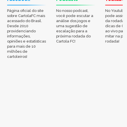
Página oficial do site
No nosso podcast,
No Youtube
sobre CartolaFC mais
você pode escutar a
pode assisti
acessado do Brasil.
análise dos jogos e
da rodada,
Desde 2010
uma sugestão de
dicas de Ca
providenciando
escalação para a
ao vivo par
informações,
próxima rodada do
mitar na pr
opiniões e estatísticas
Cartola FC!
rodada!
para mais de 10
milhões de
cartoleiros!