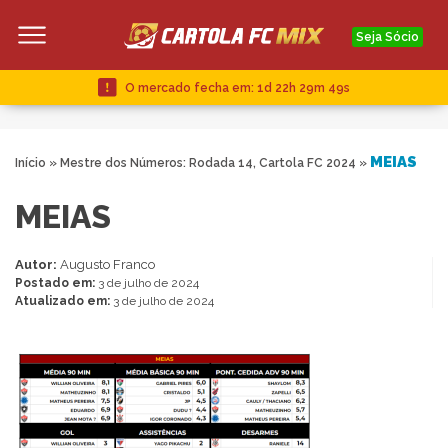
Seja Sócio
O mercado fecha em:
1d 22h 29m 49s
MEIAS
Início
»
Mestre dos Números: Rodada 14, Cartola FC 2024
»
MEIAS
Autor:
Augusto Franco
Postado em:
3 de julho de 2024
Atualizado em:
3 de julho de 2024