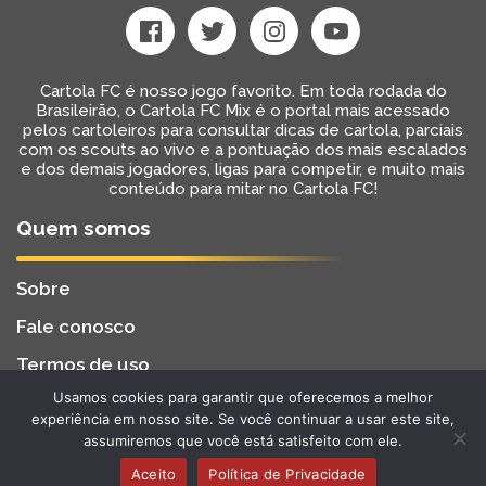
Cartola FC é nosso jogo favorito. Em toda rodada do
Brasileirão, o Cartola FC Mix é o portal mais acessado
pelos cartoleiros para consultar dicas de cartola, parciais
com os scouts ao vivo e a pontuação dos mais escalados
e dos demais jogadores, ligas para competir, e muito mais
conteúdo para mitar no Cartola FC!
Quem somos
Sobre
Fale conosco
Termos de uso
Usamos cookies para garantir que oferecemos a melhor
Cartola FC Mix
Desenvolvido por
BW2 Tecnologia
experiência em nosso site. Se você continuar a usar este site,
2022 - Todos os Direitos Reservados
assumiremos que você está satisfeito com ele.
Aceito
Política de Privacidade