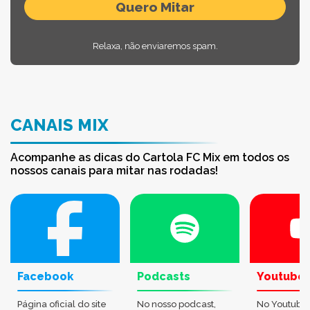
Relaxa, não enviaremos spam.
CANAIS MIX
Acompanhe as dicas do Cartola FC Mix em todos os
nossos canais para mitar nas rodadas!
Facebook
Podcasts
Youtube
Página oficial do site
No nosso podcast,
No Youtube