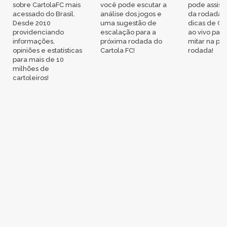
sobre CartolaFC mais
você pode escutar a
pode assisti
acessado do Brasil.
análise dos jogos e
da rodada,
Desde 2010
uma sugestão de
dicas de Ca
providenciando
escalação para a
ao vivo par
informações,
próxima rodada do
mitar na pr
opiniões e estatísticas
Cartola FC!
rodada!
para mais de 10
milhões de
cartoleiros!