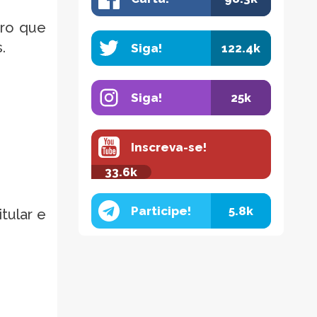
iro que
.
Siga!
122.4k
Siga!
25k
Inscreva-se!
33.6k
Participe!
5.8k
tular e