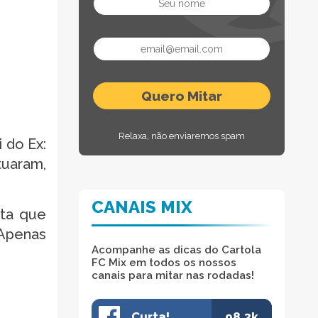
Relaxa, não enviaremos spam
 do Ex:
tuaram,
CANAIS MIX
sta que
 Apenas
Acompanhe as dicas do Cartola
FC Mix em todos os nossos
canais para mitar nas rodadas!
Curta!
98.3k