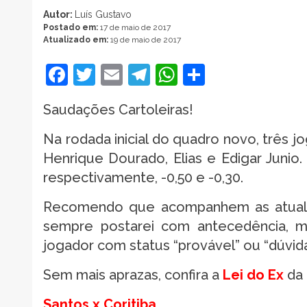
Autor:
Luís Gustavo
Postado em:
17 de maio de 2017
Atualizado em:
19 de maio de 2017
Facebook
Twitter
Email
Telegram
WhatsApp
Share
Saudações Cartoleiras!
Na rodada inicial do quadro novo, três 
Henrique Dourado, Elias e Edigar Juni
respectivamente, -0,50 e -0,30.
Recomendo que acompanhem as atualiz
sempre postarei com antecedência, mu
jogador com status “provável” ou “dúvida
Sem mais aprazas, confira a
Lei do Ex
da
Santos x Coritiba