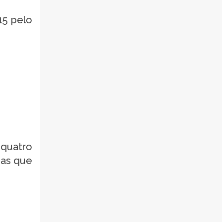
15 pelo
 quatro
das que