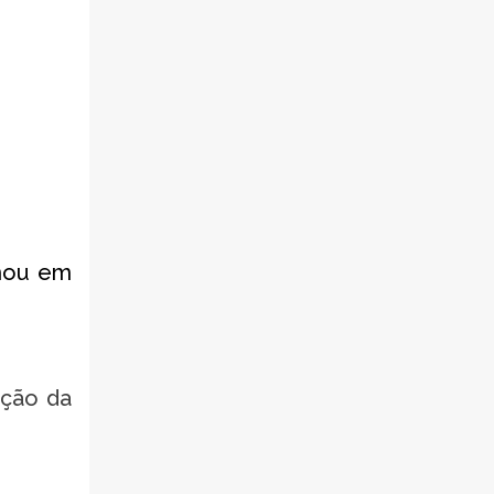
rmou em
ação da