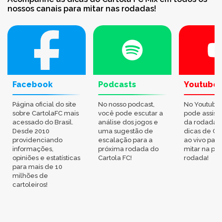
nossos canais para mitar nas rodadas!
Facebook
Podcasts
Youtube
Página oficial do site
No nosso podcast,
No Youtube
sobre CartolaFC mais
você pode escutar a
pode assisti
acessado do Brasil.
análise dos jogos e
da rodada,
Desde 2010
uma sugestão de
dicas de Ca
providenciando
escalação para a
ao vivo par
informações,
próxima rodada do
mitar na pr
opiniões e estatísticas
Cartola FC!
rodada!
para mais de 10
milhões de
cartoleiros!