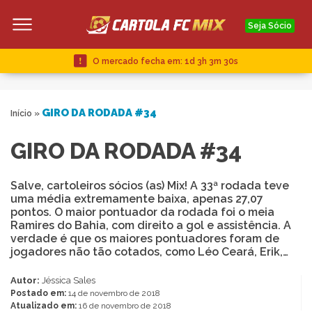
Seja Sócio
O mercado fecha em:
1d 3h 3m 29s
GIRO DA RODADA #34
Início
»
GIRO DA RODADA #34
Salve, cartoleiros sócios (as) Mix! A 33ª rodada teve
uma média extremamente baixa, apenas 27,07
pontos. O maior pontuador da rodada foi o meia
Ramires do Bahia, com direito a gol e assistência. A
verdade é que os maiores pontuadores foram de
jogadores não tão cotados, como Léo Ceará, Erik,…
Autor:
Jéssica Sales
Postado em:
14 de novembro de 2018
Atualizado em:
16 de novembro de 2018