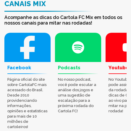
CANAIS MIX
Acompanhe as dicas do Cartola FC Mix em todos os
nossos canais para mitar nas rodadas!
Facebook
Podcasts
Youtube
Página oficial do site
No nosso podcast,
No Youtube
sobre CartolaFC mais
você pode escutar a
pode assisti
acessado do Brasil.
análise dos jogos e
da rodada,
Desde 2010
uma sugestão de
dicas de Ca
providenciando
escalação para a
ao vivo par
informações,
próxima rodada do
mitar na pr
opiniões e estatísticas
Cartola FC!
rodada!
para mais de 10
milhões de
cartoleiros!