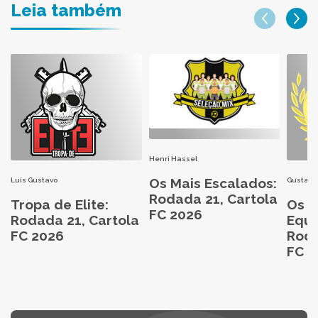
Leia também
Henri Hassel
Os Mais Escalados:
Luís Gustavo
Gustavo
Rodada 21, Cartola
Tropa de Elite:
Os M
FC 2026
Rodada 21, Cartola
Equi
FC 2026
Roda
FC 2