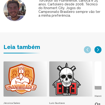
Torcedor do Fluminense, carioca e 25
anos. Cartoleiro desde 2008. Técnico
do Itnomert City. Jogos do
Campeonato Brasileiro sempre vão ter
a minha preferência.
Leia também
Henri H
Os M
Jéssica Sales
Luís Gustavo