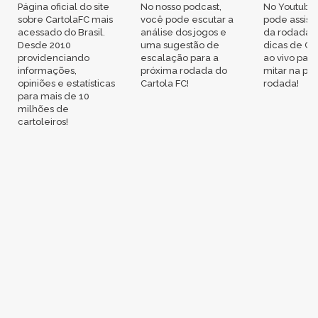
Página oficial do site
No nosso podcast,
No Youtube
sobre CartolaFC mais
você pode escutar a
pode assisti
acessado do Brasil.
análise dos jogos e
da rodada,
Desde 2010
uma sugestão de
dicas de Ca
providenciando
escalação para a
ao vivo par
informações,
próxima rodada do
mitar na pr
opiniões e estatísticas
Cartola FC!
rodada!
para mais de 10
milhões de
cartoleiros!