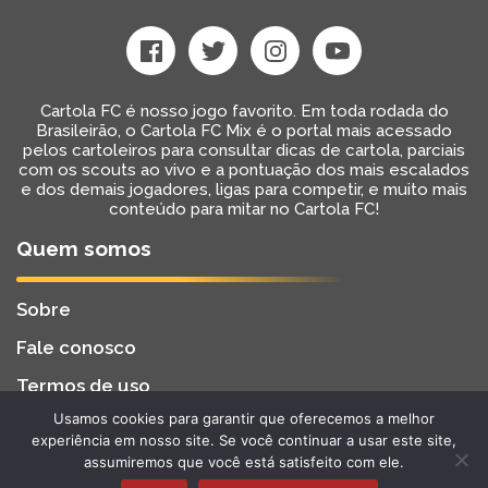
Cartola FC é nosso jogo favorito. Em toda rodada do
Brasileirão, o Cartola FC Mix é o portal mais acessado
pelos cartoleiros para consultar dicas de cartola, parciais
com os scouts ao vivo e a pontuação dos mais escalados
e dos demais jogadores, ligas para competir, e muito mais
conteúdo para mitar no Cartola FC!
Quem somos
Sobre
Fale conosco
Termos de uso
Usamos cookies para garantir que oferecemos a melhor
Cartola FC Mix
Desenvolvido por
BW2 Tecnologia
experiência em nosso site. Se você continuar a usar este site,
2022 - Todos os Direitos Reservados
assumiremos que você está satisfeito com ele.