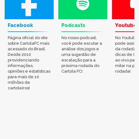
Facebook
Podcasts
Youtube
Página oficial do site
No nosso podcast,
No Youtube
sobre CartolaFC mais
você pode escutar a
pode assisti
acessado do Brasil.
análise dos jogos e
da rodada,
Desde 2010
uma sugestão de
dicas de Ca
providenciando
escalação para a
ao vivo par
informações,
próxima rodada do
mitar na pr
opiniões e estatísticas
Cartola FC!
rodada!
para mais de 10
milhões de
cartoleiros!