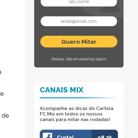
Relaxa, não enviaremos spam
a
CANAIS MIX
ue
Acompanhe as dicas do Cartola
FC Mix em todos os nossos
 de
canais para mitar nas rodadas!
Curta!
98.3k