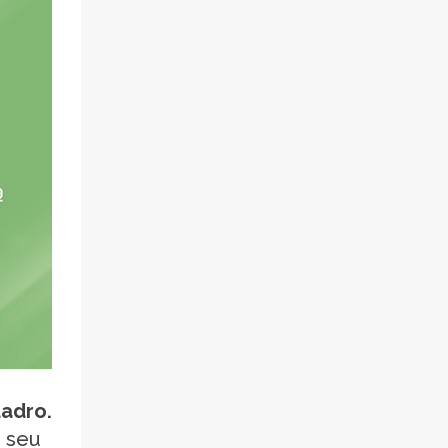
uadro.
o seu