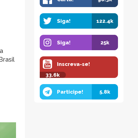
Siga!
122.4k
Siga!
25k
ga
rasil
Inscreva-se!
33.6k
Participe!
5.8k