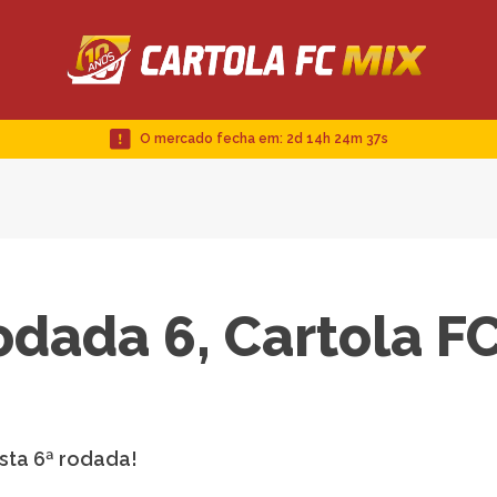
O mercado fecha em:
2d 14h 24m 36s
odada 6, Cartola F
sta 6ª rodada!