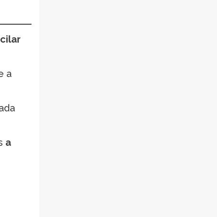
cilar
e a
dada
is
a