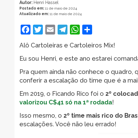
Autor:
Henri Hassel
Postado em:
11 de maio de 2024
Atualizado em:
11 de maio de 2024
Facebook
Twitter
Email
Telegram
WhatsApp
Share
Alô Cartoleiras e Cartoleiros Mix!
Eu sou Henri, e este ano estarei coman
Pra quem ainda não conhece o quadro, 
conferir a escalação do time que é a maio
Em 2019, o Ficando Rico foi o
2º colocad
valorizou C$41 só na 1ª rodada
!
Isso mesmo, o
2º time mais rico do Bras
escalações. Você não leu errado!