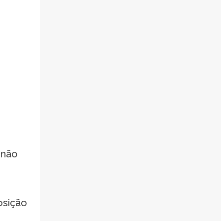
 não
osição