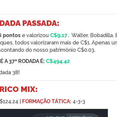
DADA PASSADA:
6 pontos
e valorizou
C$9.17
.
Walter, Bobadilla, 
ques, todos valorizaram mais de C$1. Apenas u
scontando do nosso patrimônio C$0.03.
É A 37ª RODADA É:
C$494.42
dada 38!
RICO MIX:
124.24 |
FORMAÇÃO TÁTICA:
4-3-3