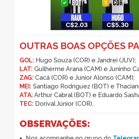
OUTRAS BOAS OPÇÕES PA
GOL:
Hugo Souza (COR) e Jandrei (JUV);
LAT:
Guilherme Arana (CAM) e Juninho Ca
ZAG:
Cacá (COR) e Junior Alonso (CAM);
MEI:
Santiago Rodríguez (BOT) e Thacian
ATA:
Arthur Cabral (BOT) e Eduardo Sash
TEC:
Dorival Júnior (COR).
OBSERVAÇÕES:
Nos acompanhe no grupo do
Telegra