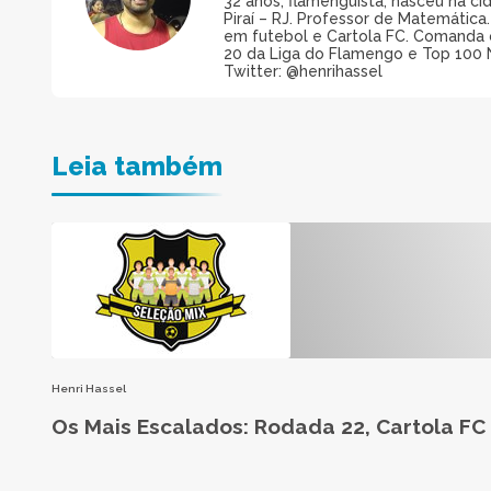
32 anos, flamenguista, nasceu na ci
Piraí – RJ. Professor de Matemática
em futebol e Cartola FC. Comanda 
20 da Liga do Flamengo e Top 100 
Twitter: @henrihassel
Leia também
Henri Hassel
Os Mais Escalados: Rodada 22, Cartola FC