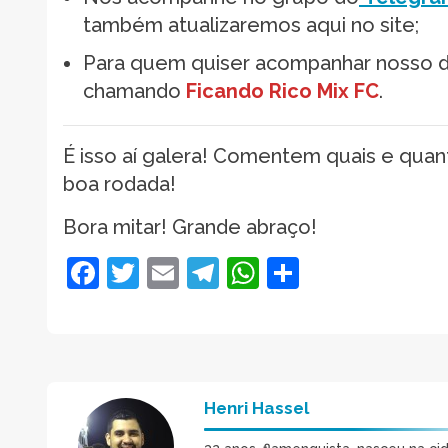
também atualizaremos aqui no site;
Para quem quiser acompanhar nosso d
chamando
Ficando Rico Mix FC
.
É isso aí galera! Comentem quais e qua
boa rodada!
Bora mitar! Grande abraço!
Facebook
Twitter
Email
Telegram
WhatsApp
Share
Henri Hassel