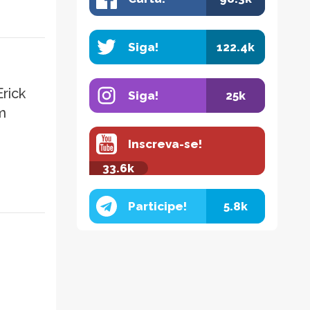
Siga!
122.4k
Erick
Siga!
25k
m
Inscreva-se!
33.6k
Participe!
5.8k