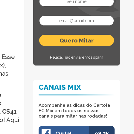
! Esse
Relaxa, não enviaremos spam
),
nas
CANAIS MIX
a
o
Acompanhe as dicas do Cartola
u C$41
FC Mix em todos os nossos
canais para mitar nas rodadas!
o! Aqui
Curta!
98.3k