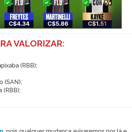
RA VALORIZAR:
pixaba (RBB);
o (SAN);
a (RBB);
m
,
pois qualquer mudança avisaremos por lá e