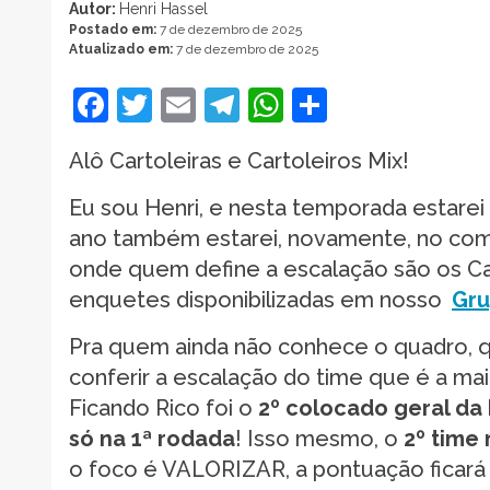
Autor:
Henri Hassel
Postado em:
7 de dezembro de 2025
Atualizado em:
7 de dezembro de 2025
Facebook
Twitter
Email
Telegram
WhatsApp
Share
Alô Cartoleiras e Cartoleiros Mix!
Eu sou Henri, e nesta temporada estare
ano também estarei, novamente, no com
onde quem define a escalação são os Car
enquetes disponibilizadas em nosso
Gru
Pra quem ainda não conhece o quadro, 
conferir a escalação do time que é a mai
Ficando Rico foi o
2º colocado geral da 
só na 1ª rodada
! Isso mesmo, o
2º time 
o foco é VALORIZAR, a pontuação ficar