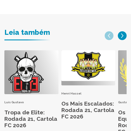
Leia também
Henri Hassel
Os Mais Escalados:
Luís Gustavo
Gustavo
Rodada 21, Cartola
Tropa de Elite:
Os M
FC 2026
Rodada 21, Cartola
Equi
FC 2026
Roda