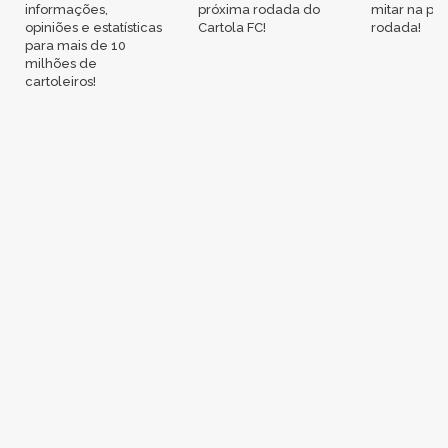
informações,
próxima rodada do
mitar na pr
opiniões e estatísticas
Cartola FC!
rodada!
para mais de 10
milhões de
cartoleiros!