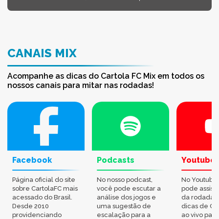
CANAIS MIX
Acompanhe as dicas do Cartola FC Mix em todos os
nossos canais para mitar nas rodadas!
Facebook
Podcasts
Youtube
Página oficial do site
No nosso podcast,
No Youtube
sobre CartolaFC mais
você pode escutar a
pode assisti
acessado do Brasil.
análise dos jogos e
da rodada,
Desde 2010
uma sugestão de
dicas de Ca
providenciando
escalação para a
ao vivo par