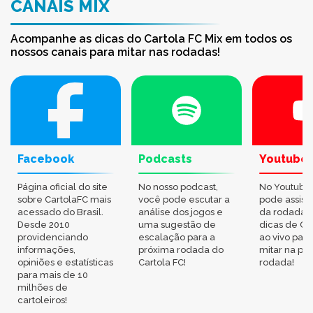
CANAIS MIX
Acompanhe as dicas do Cartola FC Mix em todos os
nossos canais para mitar nas rodadas!
Facebook
Podcasts
Youtube
Página oficial do site
No nosso podcast,
No Youtube
sobre CartolaFC mais
você pode escutar a
pode assisti
acessado do Brasil.
análise dos jogos e
da rodada,
Desde 2010
uma sugestão de
dicas de Ca
providenciando
escalação para a
ao vivo par
informações,
próxima rodada do
mitar na pr
opiniões e estatísticas
Cartola FC!
rodada!
para mais de 10
milhões de
cartoleiros!