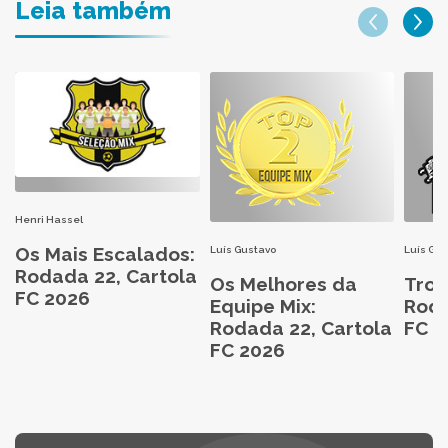
Leia também
Henri Hassel
Os Mais Escalados:
Luís Gustavo
Luís Gu
Rodada 22, Cartola
Os Melhores da
Trop
FC 2026
Equipe Mix:
Roda
Rodada 22, Cartola
FC 2
FC 2026