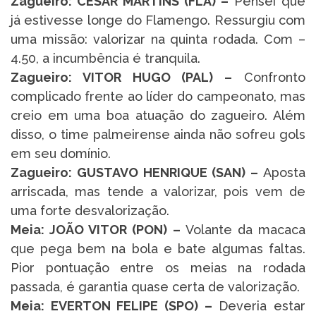
Zagueiro: CÉSAR MARTINS (FLA) –
Pensei que
já estivesse longe do Flamengo. Ressurgiu com
uma missão: valorizar na quinta rodada. Com –
4.50, a incumbência é tranquila.
Zagueiro: VITOR HUGO (PAL) –
Confronto
complicado frente ao líder do campeonato, mas
creio em uma boa atuação do zagueiro. Além
disso, o time palmeirense ainda não sofreu gols
em seu domínio.
Zagueiro: GUSTAVO HENRIQUE (SAN) –
Aposta
arriscada, mas tende a valorizar, pois vem de
uma forte desvalorização.
Meia: JOÃO VITOR (PON) –
Volante da macaca
que pega bem na bola e bate algumas faltas.
Pior pontuação entre os meias na rodada
passada, é garantia quase certa de valorização.
Meia: EVERTON FELIPE (SPO) –
Deveria estar