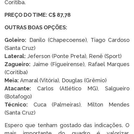
Coritiba.
PREÇO DO TIME: C$ 87,78
OUTRAS BOAS OPÇÕES:
Goleiro:
Danilo (Chapecoense), Tiago Cardoso
(Santa Cruz)
Lateral:
Jeferson (Ponte Preta), Renê (Sport)
Zagueiro:
Jaime (Figueirense), Rafael Marques
(Coritiba)
Meia:
Amaral (Vitória), Douglas (Grêmio)
Atacante:
Carlos (Atlético MG), Salgueiro
(Botafogo)
Técnico:
Cuca (Palmeiras), Milton Mendes
(Santa Cruz)
Espero que tenham gostado das indicações. O
mais importante do quadro é valorizar,