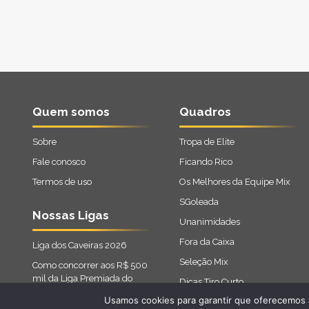
Quem somos
Quadros
Sobre
Tropa de Elite
Fale conosco
Ficando Rico
Termos de uso
Os Melhores da Equipe Mix
SGoleada
Nossas Ligas
Unanimidades
Fora da Caixa
Liga dos Caveiras 2026
Seleção Mix
Como concorrer aos R$ 500
mil da Liga Premiada do
Dicas Tiro Curto
Cartola 2026
Usamos cookies para garantir que oferecemos a