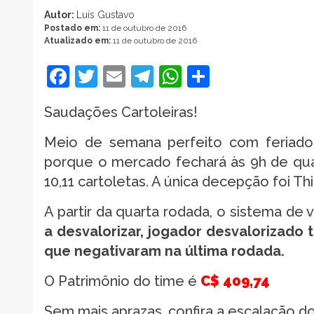
Autor:
Luís Gustavo
Postado em:
11 de outubro de 2016
Atualizado em:
11 de outubro de 2016
Facebook
Twitter
Email
Telegram
WhatsApp
Share
Saudações Cartoleiras!
Meio de semana perfeito com feriado 
porque o mercado fechará às 9h de quart
10,11 cartoletas. A única decepção foi T
A partir da quarta rodada, o sistema de 
a desvalorizar, jogador desvalorizado 
que negativaram na última rodada.
O Patrimônio do time é
C$ 409,74
Sem mais aprazas, confira a escalação d