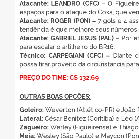
Atacante: LEANDRO (CFC) –
O Figueire
espaços para o ataque do Coxa, que vem
Atacante: ROGER (PON) –
7 gols e 4 ass
tendência é que melhore seus números
Atacante: GABRIEL JESUS (PAL) –
Por en
para escalar o artilheiro do BR16.
Técnico: CARPEGIANI (CFC) –
Diante d
possa tirar proveito da circunstância par
PREÇO DO TIME: C$ 132,69
OUTRAS BOAS OPÇÕES:
Goleiro:
Weverton (Atlético-PR) e João 
Lateral:
César Benítez (Coritiba) e Léo (A
Zagueiro:
Werley (Figueirense) e Thiago
Meia:
Wesley (São Paulo) e Maycon (Pont