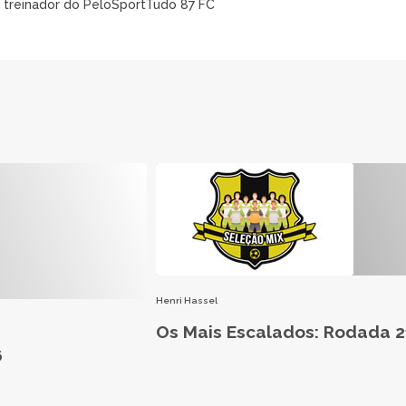
e treinador do PeloSportTudo 87 FC
Henri Hassel
Os Mais Escalados: Rodada 2
6