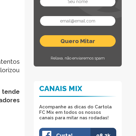
Relaxa, não enviaremos spam
atentos
lorizou
CANAIS MIX
o tende
gadores
Acompanhe as dicas do Cartola
FC Mix em todos os nossos
canais para mitar nas rodadas!
Curta!
98.3k