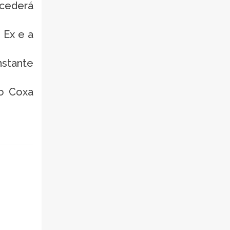
 cederá
 Ex e a
nstante
 o Coxa