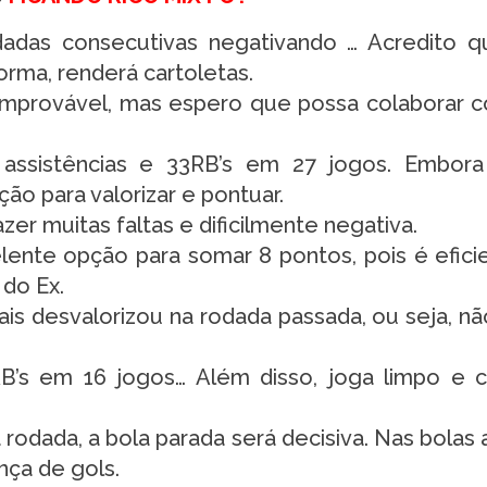
adas consecutivas negativando … Acredito 
orma, renderá cartoletas.
mprovável, mas espero que possa colaborar 
assistências e 33RB’s em 27 jogos. Embora
ão para valorizar e pontuar.
er muitas faltas e dificilmente negativa.
ente opção para somar 8 pontos, pois é efici
 do Ex.
is desvalorizou na rodada passada, ou seja, n
B’s em 16 jogos… Além disso, joga limpo e 
rodada, a bola parada será decisiva. Nas bolas 
nça de gols.