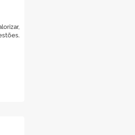
rizar,
estões.