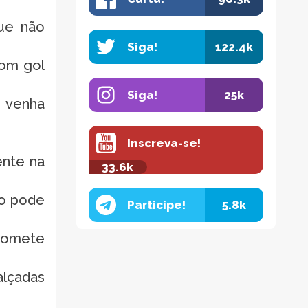
que não
Siga!
122.4k
com gol
Siga!
25k
 venha
Inscreva-se!
ente na
33.6k
ão pode
Participe!
5.8k
comete
alçadas