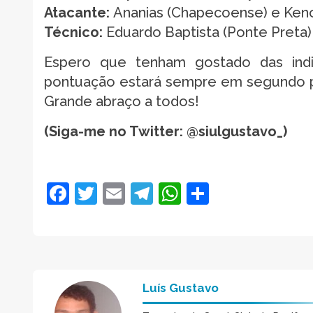
Atacante:
Ananias (Chapecoense) e Keno 
Técnico:
Eduardo Baptista (Ponte Preta)
Espero que tenham gostado das indic
pontuação estará sempre em segundo pl
Grande abraço a todos!
(Siga-me no Twitter: @siulgustavo_)
Facebook
Twitter
Email
Telegram
WhatsApp
Share
Luís Gustavo