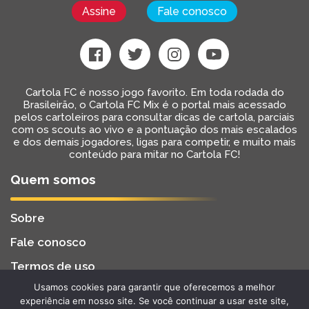
Assine
Fale conosco
Cartola FC é nosso jogo favorito. Em toda rodada do
Brasileirão, o Cartola FC Mix é o portal mais acessado
pelos cartoleiros para consultar dicas de cartola, parciais
com os scouts ao vivo e a pontuação dos mais escalados
e dos demais jogadores, ligas para competir, e muito mais
conteúdo para mitar no Cartola FC!
Quem somos
Sobre
Fale conosco
Termos de uso
Usamos cookies para garantir que oferecemos a melhor
Cartola FC Mix
Desenvolvido por
BW2 Tecnologia
experiência em nosso site. Se você continuar a usar este site,
2022 - Todos os Direitos Reservados