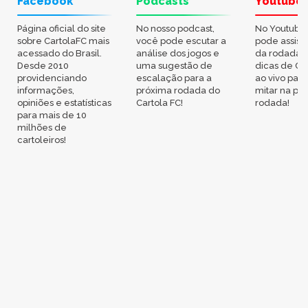
Facebook
Podcasts
Youtube
Página oficial do site
No nosso podcast,
No Youtube
sobre CartolaFC mais
você pode escutar a
pode assisti
acessado do Brasil.
análise dos jogos e
da rodada,
Desde 2010
uma sugestão de
dicas de Ca
providenciando
escalação para a
ao vivo par
informações,
próxima rodada do
mitar na pr
opiniões e estatísticas
Cartola FC!
rodada!
para mais de 10
milhões de
cartoleiros!