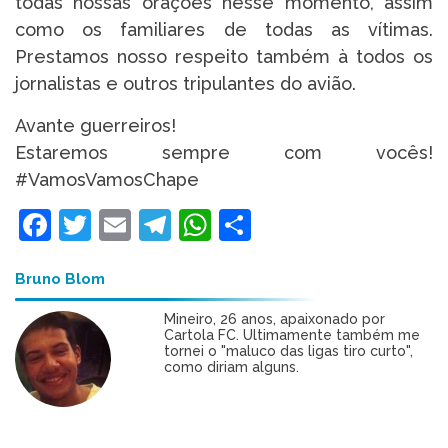
todas nossas orações nesse momento, assim
como os familiares de todas as vítimas.
Prestamos nosso respeito também à todos os
jornalistas e outros tripulantes do avião.
Avante guerreiros!
Estaremos sempre com vocês!
#VamosVamosChape
Facebook
Twitter
Email
Telegram
WhatsApp
Share
Bruno Blom
Mineiro, 26 anos, apaixonado por
Cartola FC. Ultimamente também me
tornei o "maluco das ligas tiro curto",
como diriam alguns.