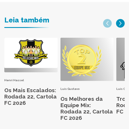
Leia também
Henri Hassel
Os Mais Escalados:
Luís Gustavo
Luís Gu
Rodada 22, Cartola
Os Melhores da
Trop
FC 2026
Equipe Mix:
Roda
Rodada 22, Cartola
FC 2
FC 2026