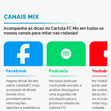
CANAIS MIX
Acompanhe as dicas do Cartola FC Mix em todos os
nossos canais para mitar nas rodadas!
Facebook
Podcasts
Youtube
Página oficial do site
No nosso podcast,
No Youtube
sobre CartolaFC mais
você pode escutar a
pode assisti
acessado do Brasil.
análise dos jogos e
da rodada,
Desde 2010
uma sugestão de
dicas de Ca
providenciando
escalação para a
ao vivo par
informações,
próxima rodada do
mitar na pr
opiniões e estatísticas
Cartola FC!
rodada!