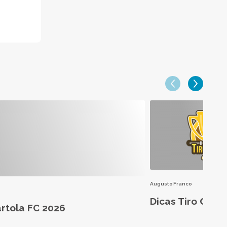
Augusto Franco
Dicas Tiro Curt
artola FC 2026