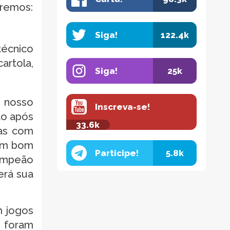
tremos:
Siga!
122.4k
écnico
artola,
Siga!
25k
nosso
Inscreva-se!
ão após
33.6k
ias com
 um bom
Participe!
5.8k
Campeão
erá sua
m jogos
e foram