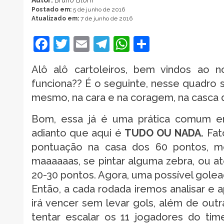
Postado em:
5 de junho de 2016
Atualizado em:
7 de junho de 2016
Facebook
Twitter
Email
Telegram
WhatsApp
Share
Alô alô cartoleiros, bem vindos ao 
funciona?? É o seguinte, nesse quadro s
mesmo, na cara e na coragem, na casca d
Bom, essa já é uma prática comum ent
adianto que aqui é
TUDO OU NADA.
Fat
pontuação na casa dos 60 pontos, mé
maaaaaas, se pintar alguma zebra, ou at
20-30 pontos. Agora, uma possível goleada
Então, a cada rodada iremos analisar e
irá vencer sem levar gols, além de ou
tentar escalar os 11 jogadores do tim