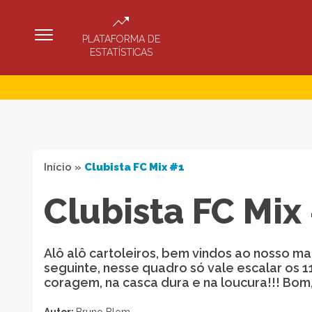
PLATAFORMA DE
ESTATÍSTICAS
Início
»
Clubista FC Mix #1
Clubista FC Mix
Alô alô cartoleiros, bem vindos ao nosso ma
seguinte, nesse quadro só vale escalar os 
coragem, na casca dura e na loucura!!! Bom
Autor:
Bruno Blom