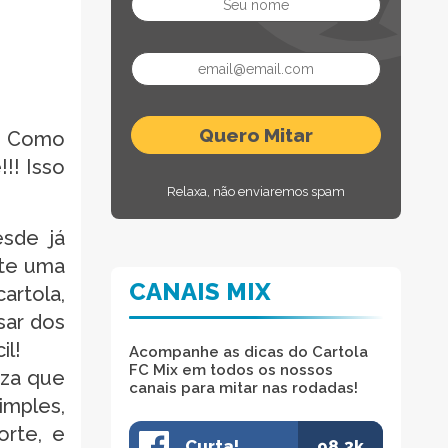
! Como
!! Isso
Relaxa, não enviaremos spam
esde já
nte uma
CANAIS MIX
artola,
sar dos
il!
Acompanhe as dicas do Cartola
FC Mix em todos os nossos
eza que
canais para mitar nas rodadas!
imples,
orte, e
Curta!
98.3k