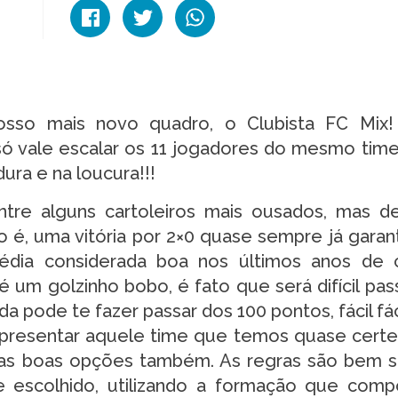
nosso mais novo quadro, o Clubista FC Mix
ó vale escalar os 11 jogadores do mesmo time!
ura e na loucura!!!
re alguns cartoleiros mais ousados, mas d
o é, uma vitória por 2×0 quase sempre já gara
dia considerada boa nos últimos anos de c
é um golzinho bobo, é fato que será difícil pas
 pode te fazer passar dos 100 pontos, fácil fác
 apresentar aquele time que temos quase cert
tras boas opções também. As regras são bem s
e escolhido, utilizando a formação que comp