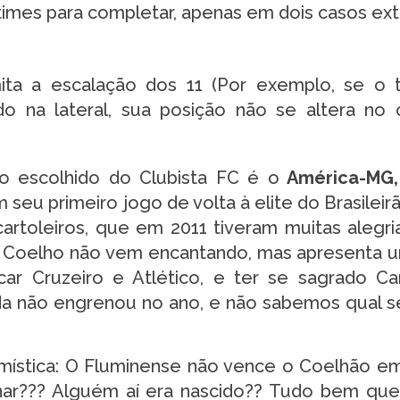
imes para completar, apenas em dois casos ex
ta a escalação dos 11 (Por exemplo, se o t
o na lateral, sua posição não se altera no c
ro escolhido do Clubista FC é o
América-MG,
seu primeiro jogo de volta à elite do Brasileir
artoleiros, que em 2011 tiveram muitas alegr
O Coelho não vem encantando, mas apresenta
ar Cruzeiro e Atlético, e ter se sagrado 
da não engrenou no ano, e não sabemos qual s
 mística: O Fluminense não vence o Coelhão e
ginar??? Alguém aí era nascido?? Tudo bem qu