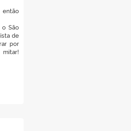
 então
a o São
ista de
rar por
mitar!