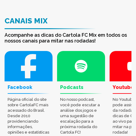
CANAIS MIX
Acompanhe as dicas do Cartola FC Mix em todos os
nossos canais para mitar nas rodadas!
Facebook
Podcasts
Youtube
Página oficial do site
No nosso podcast,
No Youtube
sobre CartolaFC mais
você pode escutar a
pode assisti
acessado do Brasil.
análise dos jogos e
da rodada,
Desde 2010
uma sugestão de
dicas de Ca
providenciando
escalação para a
ao vivo par
informações,
próxima rodada do
mitar na pr
opiniões e estatísticas
Cartola FC!
rodada!