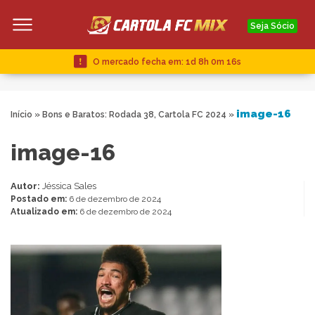
Seja Sócio
O mercado fecha em:
1d 8h 0m 15s
image-16
Início
»
Bons e Baratos: Rodada 38, Cartola FC 2024
»
image-16
Autor:
Jéssica Sales
Postado em:
6 de dezembro de 2024
Atualizado em:
6 de dezembro de 2024