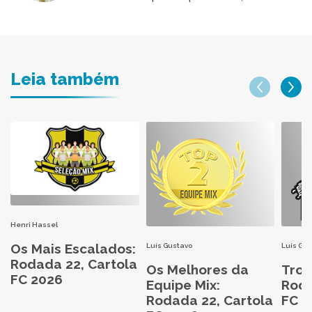
Leia também
Henri Hassel
Os Mais Escalados:
Luís Gustavo
Luís Gu
Rodada 22, Cartola
Os Melhores da
Trop
FC 2026
Equipe Mix:
Roda
Rodada 22, Cartola
FC 2