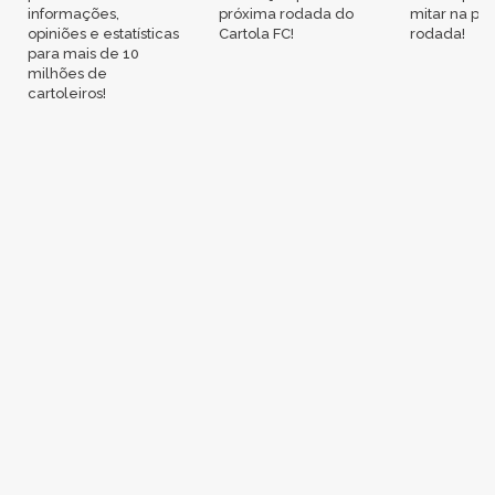
informações,
próxima rodada do
mitar na pr
opiniões e estatísticas
Cartola FC!
rodada!
para mais de 10
milhões de
cartoleiros!