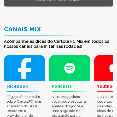
CANAIS MIX
Acompanhe as dicas do Cartola FC Mix em todos os
nossos canais para mitar nas rodadas!
Facebook
Podcasts
Youtube
Página oficial do site
No nosso podcast,
No Youtube
sobre CartolaFC mais
você pode escutar a
pode assisti
acessado do Brasil.
análise dos jogos e
da rodada,
Desde 2010
uma sugestão de
dicas de Ca
providenciando
escalação para a
ao vivo par