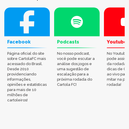
Facebook
Podcasts
Youtube
Página oficial do site
No nosso podcast,
No Youtube
sobre CartolaFC mais
você pode escutar a
pode assisti
acessado do Brasil.
análise dos jogos e
da rodada,
Desde 2010
uma sugestão de
dicas de Ca
providenciando
escalação para a
ao vivo par
informações,
próxima rodada do
mitar na pr
opiniões e estatísticas
Cartola FC!
rodada!
para mais de 10
milhões de
cartoleiros!