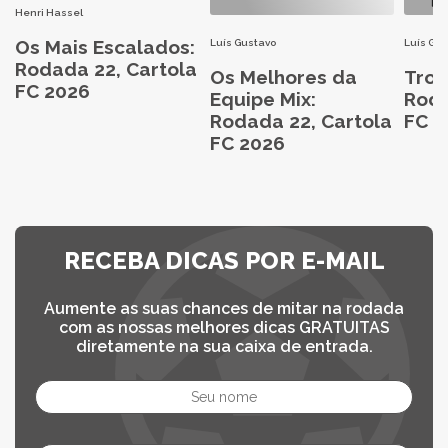
Henri Hassel
Os Mais Escalados:
Luís Gustavo
Luís Gu
Rodada 22, Cartola
Os Melhores da
Trop
FC 2026
Equipe Mix:
Roda
Rodada 22, Cartola
FC 2
FC 2026
RECEBA DICAS POR E-MAIL
Aumente as suas chances de mitar na rodada
com as nossas melhores dicas GRATUITAS
diretamente na sua caixa de entrada.