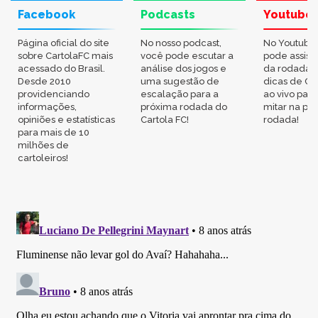
Facebook
Podcasts
Youtube
Página oficial do site
No nosso podcast,
No Youtube
sobre CartolaFC mais
você pode escutar a
pode assisti
acessado do Brasil.
análise dos jogos e
da rodada,
Desde 2010
uma sugestão de
dicas de Ca
providenciando
escalação para a
ao vivo par
informações,
próxima rodada do
mitar na pr
opiniões e estatísticas
Cartola FC!
rodada!
para mais de 10
milhões de
cartoleiros!