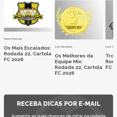
Henri Hassel
Os Mais Escalados:
Luís Gustavo
Luís Gu
Rodada 22, Cartola
Os Melhores da
Trop
FC 2026
Equipe Mix:
Roda
Rodada 22, Cartola
FC 2
FC 2026
RECEBA DICAS POR E-MAIL
Aumente as suas chances de mitar na rodada