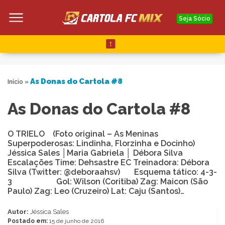
Seja Sócio
As Donas do Cartola #8
Início
»
As Donas do Cartola #8
O TRIELO (Foto original – As Meninas
Superpoderosas: Lindinha, Florzinha e Docinho)
Jéssica Sales │Maria Gabriela │ Débora Silva
Escalações Time: Dehsastre EC Treinadora: Débora
Silva (Twitter: @deboraahsv) Esquema tático: 4-3-
3 Gol: Wilson (Coritiba) Zag: Maicon (São
Paulo) Zag: Leo (Cruzeiro) Lat: Caju (Santos)…
Autor:
Jéssica Sales
Postado em:
15 de junho de 2016