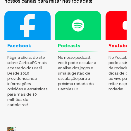
nossos canais para mitar nas rodadas!
Facebook
Podcasts
Youtube
Página oficial do site
No nosso podcast,
No Youtube
sobre CartolaFC mais
você pode escutar a
pode assisti
acessado do Brasil.
análise dos jogos e
da rodada,
Desde 2010
uma sugestão de
dicas de Ca
providenciando
escalação para a
ao vivo par
informações,
próxima rodada do
mitar na pr
opiniões e estatísticas
Cartola FC!
rodada!
para mais de 10
milhões de
cartoleiros!