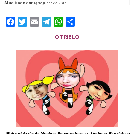
Atualizado em:
15 de junho de 2016
Facebook
Twitter
Email
Telegram
WhatsApp
Share
O TRIELO
(Foto original – As Meninas Superpoderosas: Lindinha, Florzinha e