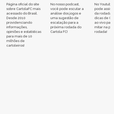
Página oficial do site
No nosso podcast,
No Youtube
sobre CartolaFC mais
você pode escutar a
pode assisti
acessado do Brasil.
análise dos jogos e
da rodada,
Desde 2010
uma sugestão de
dicas de Ca
providenciando
escalação para a
ao vivo par
informações,
próxima rodada do
mitar na pr
opiniões e estatísticas
Cartola FC!
rodada!
para mais de 10
milhões de
cartoleiros!