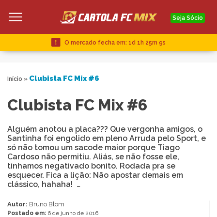
Seja Sócio
O mercado fecha em:
1d 1h 25m 9s
Clubista FC Mix #6
Início
»
Clubista FC Mix #6
Alguém anotou a placa??? Que vergonha amigos, o
Santinha foi engolido em pleno Arruda pelo Sport, e
só não tomou um sacode maior porque Tiago
Cardoso não permitiu. Aliás, se não fosse ele,
tínhamos negativado bonito. Rodada pra se
esquecer. Fica a lição: Não apostar demais em
clássico, hahaha! …
Autor:
Bruno Blom
Postado em:
6 de junho de 2016