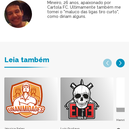
Mineiro, 26 anos, apaixonado por
Cartola FC. Ultimamente também me
tornei o "maluco das ligas tiro curto",
como diriam alguns.
Leia também
Henri H
Jéssica Sales
Luís Gustavo