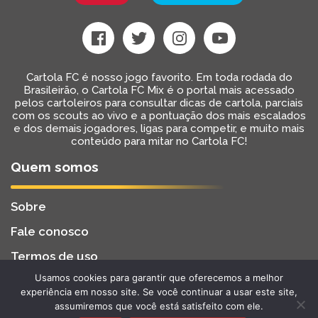
Cartola FC é nosso jogo favorito. Em toda rodada do
Brasileirão, o Cartola FC Mix é o portal mais acessado
pelos cartoleiros para consultar dicas de cartola, parciais
com os scouts ao vivo e a pontuação dos mais escalados
e dos demais jogadores, ligas para competir, e muito mais
conteúdo para mitar no Cartola FC!
Quem somos
Sobre
Fale conosco
Termos de uso
Usamos cookies para garantir que oferecemos a melhor
Cartola FC Mix
Desenvolvido por
BW2 Tecnologia
experiência em nosso site. Se você continuar a usar este site,
2022 - Todos os Direitos Reservados
assumiremos que você está satisfeito com ele.