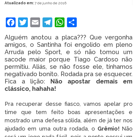
Atualizado em:
7 de junho de 2016
Facebook
Twitter
Email
Telegram
WhatsApp
Share
Alguém anotou a placa??? Que vergonha
amigos, o Santinha foi engolido em pleno
Arruda pelo Sport, e só não tomou um
sacode maior porque Tiago Cardoso não
permitiu. Aliás, se não fosse ele, tínhamos
negativado bonito. Rodada pra se esquecer.
Fica a lição:
Não apostar demais em
clássico, hahaha!
Pra recuperar desse fiasco, vamos apelar pro
time que tem feito boas apresentações e
mostrado uma defesa sólida, além de já ter nos
ajudado em uma outra rodada, o
Grêmio!
Não
será um jogo nada fácil, pois a ponte possui um