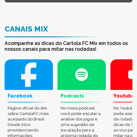
CANAIS MIX
Acompanhe as dicas do Cartola FC Mix em todos os
nossos canais para mitar nas rodadas!
Facebook
Podcasts
Youtube
Página oficial do site
No nosso podcast,
No Youtube
sobre CartolaFC mais
você pode escutar a
pode assisti
acessado do Brasil.
análise dos jogos e
da rodada,
Desde 2010
uma sugestão de
dicas de Ca
providenciando
escalação para a
ao vivo par
informações,
próxima rodada do
mitar na pr