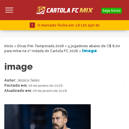
Seja Sócio
O mercado fecha em:
1d 11h 25m 5s
Início
»
Dicas Pré-Temporada 2026
»
5 jogadores abaixo de C$ 8,00
image
para mitar na 1ª rodada do Cartola FC 2026
»
image
Autor:
Jéssica Sales
Postado em:
26 de janeiro de 2026
Atualizado em:
26 de janeiro de 2026